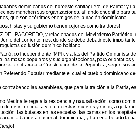
iudadanos dominicanos del noroeste santiaguero, de Palmar y L
 vecinos manchen sus organizaciones, afilando chuchillo para s
ianos, que son acérrimos enemigos de la nación dominicana.
boschistas y su gobierno tienen cojones como traidores!
VOZ DEL PACOREDO, y relacionados del Movimiento Patriótico 
Junio del corriente mes; donde se debe debatir este importante
treguistas de fusión domínico-haitiana.
Patriótico Independiente (MPI), y a las del Partido Comunist
a las masas populares y sus organizaciones, para orientarlas y g
r ser contraria a la Constitución de la República, según sus art
 Referendo Popular mediante el cual el pueblo dominicano deci
e contrabando las asambleas, que para la traición a la Patria,
no Medina le regala la residencia y naturalización, como domini
po de delincuencia, a violar nuestras mujeres y niños, a quitarn
ucción; las butacas en las escuelas, las camas en los hospitales
fanan la bandera nacional dominicana, y han enarbolado la band
Carajo!