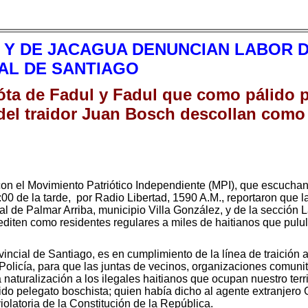
Y DE JACAGUA DENUNCIAN LABOR D
AL DE SANTIAGO
rióta de Fadul y Fadul que como pálido 
 del traidor Juan Bosch descollan como
on el Movimiento Patriótico Independiente (MPI), que escu
7:00 de la tarde, por Radio Libertad, 1590 A.M., reportaron que
pal de Palmar Arriba, municipio Villa González, y de la sección 
editen como residentes regulares a miles de haitianos que pulu
ncial de Santiago, es en cumplimiento de la línea de traición a
 y Policía, para que las juntas de vecinos, organizaciones comun
naturalización a los ilegales haitianos que ocupan nuestro terri
do pelegato boschista; quien había dicho al agente extranjero 
violatoria de la Constitución de la República.