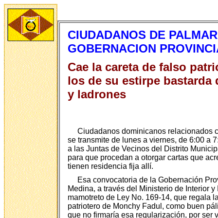
CIUDADANOS DE PALMAR 
GOBERNACION PROVINCI
Cae la careta de falso pat
los de su estirpe bastarda
y ladrones
Ciudadanos dominicanos relacionados c
se transmite de lunes a viernes, de 6:00 a 
a las Juntas de Vecinos del Distrito Munici
para que procedan a otorgar cartas que acr
tienen residencia fija allí.
Esa convocatoria de la Gobernación Provi
Medina, a través del Ministerio de Interior
mamotreto de Ley No. 169-14, que regala la 
patriotero de Monchy Fadul, como buen páli
que no firmaría esa regularización, por ser 