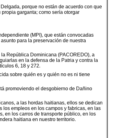
a Delgada, porque no están de acuerdo con que
u propia garganta; como sería otorgar
Independiente (MPI), que están convocadas
 asunto para la preservación de nuestra
a de la República Dominicana (PACOREDO), a
uiarlas en la defensa de la Patria y contra la
ículos 6, 18 y 272.
da sobre quién es y quién no es ni tiene
 está promoviendo el desgobierno de Dañino
canos, a las hordas haitianas, ellos se dedican
os los empleos en los campos y fabricas, en las
, en los carros de transporte público, en los
era haitiana en nuestro territorio.