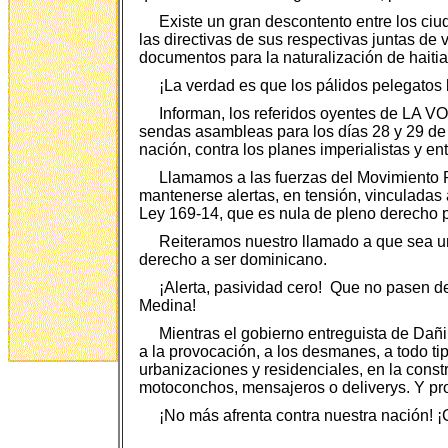
Existe un gran descontento entre los c
las directivas de sus respectivas juntas de
documentos para la naturalización de hait
¡La verdad es que los pálidos pelegatos 
Informan, los referidos oyentes de LA 
sendas asambleas para los días 28 y 29 de 
nación, contra los planes imperialistas y en
Llamamos a las fuerzas del Movimiento 
mantenerse alertas, en tensión, vinculadas 
Ley 169-14, que es nula de pleno derecho po
Reiteramos nuestro llamado a que sea un
derecho a ser dominicano.
¡Alerta, pasividad cero! Que no pasen d
Medina!
Mientras el gobierno entreguista de Dañi
a la provocación, a los desmanes, a todo ti
urbanizaciones y residenciales, en la constr
motoconchos, mensajeros o deliverys. Y pro
¡No más afrenta contra nuestra nación! ¡