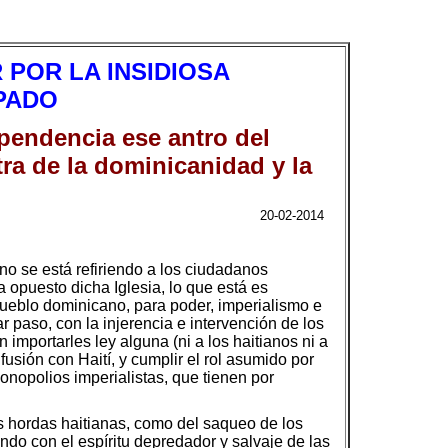
POR LA INSIDIOSA
OPADO
ependencia ese antro del
ra de la dominicanidad y la
20-02-2014
o se está refiriendo a los ciudadanos
 opuesto dicha Iglesia, lo que está es
pueblo dominicano, para poder, imperialismo e
r paso, con la injerencia e intervención de los
importarles ley alguna (ni a los haitianos ni a
fusión con Haití, y cumplir el rol asumido por
monopolios imperialistas, que tienen por
jes hordas haitianas, como del saqueo de los
ando con el espíritu depredador y salvaje de las