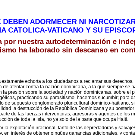
 DEBEN ADORMECER NI NARCOTIZAR 
SIA CATOLICA-VATICANO Y SU EPISC
ha por nuestra autodeterminación e ind
rismo ha laborado sin descanso en cont
uestamente exhorta a los ciudadanos a reclamar sus derechos, n
 de atentar contra la nación dominicana, a la que siempre se ha
 la presión sobre la sociedad y nación dominicanas, sobre el 
gélicas, practicando su parasitismo, hacernos sucumbir; para da
o de supuesto conglomerado pluricultural domínico-haitiano, sin 
ealidad la destrucción de la República Dominicana y su posterior 
 parte de las fuerzas interventoras, agresoras y agentes de los 
ucción de toda la isla, no ya solo de la parte que ocupa Haití.
or la explotación irracional, tanto de las depredadoras y salva
 y, en interés de obtener pingües ganancias adicionales, y cont