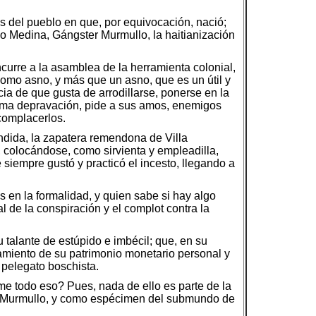
s del pueblo en que, por equivocación, nació;
no Medina, Gángster Murmullo, la haitianización
ncurre a la asamblea de la herramienta colonial,
como asno, y más que un asno, que es un útil y
a de que gusta de arrodillarse, ponerse en la
áxima depravación, pide a sus amos, enemigos
 complacerlos.
ndida, la zapatera remendona de Villa
, colocándose, como sirvienta y empleadilla,
siempre gustó y practicó el incesto, llegando a
s en la formalidad, y quien sabe si hay algo
 de la conspiración y el complot contra la
 talante de estúpido e imbécil; que, en su
tamiento de su patrimonio monetario personal y
o pelegato boschista.
me todo eso? Pues, nada de ello es parte de la
er Murmullo, y como espécimen del submundo de