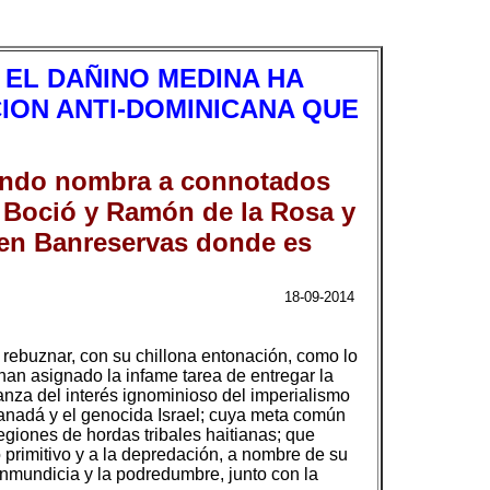
 EL DAÑINO MEDINA HA
ION ANTI-DOMINICANA QUE
uando nombra a connotados
s Boció y Ramón de la Rosa y
 en Banreservas donde es
18-09-2014
o rebuznar, con su chillona entonación, como lo
han asignado la infame tarea de entregar la
nza del interés ignominioso del imperialismo
Canadá y el genocida Israel; cuya meta común
legiones de hordas tribales haitianas; que
primitivo y a la depredación, a nombre de su
 inmundicia y la podredumbre, junto con la