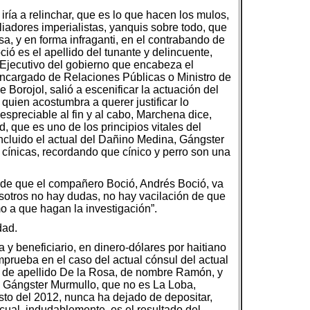
iría a relinchar, que es lo que hacen los mulos,
liadores imperialistas, yanquis sobre todo, que
a, y en forma infraganti, en el contrabando de
ió es el apellido del tunante y delincuente,
 Ejecutivo del gobierno que encabeza el
encargado de Relaciones Públicas o Ministro de
orojol, salió a escenificar la actuación del
quien acostumbra a querer justificar lo
spreciable al fin y al cabo, Marchena dice,
 que es uno de los principios vitales del
incluido el actual del Dañino Medina, Gángster
cínicas, recordando que cínico y perro son una
d de que el compañero Boció, Andrés Boció, va
osotros no hay dudas, no hay vacilación de que
o a que hagan la investigación”.
dad.
a y beneficiario, en dinero-dólares por haitiano
prueba en el caso del actual cónsul del actual
es de apellido De la Rosa, de nombre Ramón, y
l Gángster Murmullo, que no es La Loba,
to del 2012, nunca ha dejado de depositar,
ual, indudablemente, es el resultado del