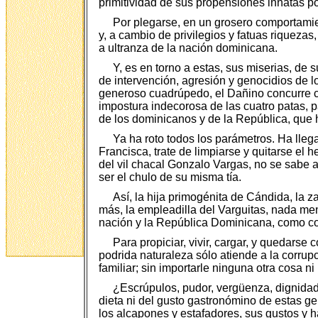
primitividad de sus propensiones innatas po
Por plegarse, en un grosero comportamien
y, a cambio de privilegios y fatuas riqueza
a ultranza de la nación dominicana.
Y, es en torno a estas, sus miserias, de 
de intervención, agresión y genocidios de l
generoso cuadrúpedo, el Dañino concurre co
impostura indecorosa de las cuatro patas, 
de los dominicanos y de la República, que h
Ya ha roto todos los parámetros. Ha lleg
Francisca, trate de limpiarse y quitarse el
del vil chacal Gonzalo Vargas, no se sabe a
ser el chulo de su misma tía.
Así, la hija primogénita de Cándida, la z
más, la empleadilla del Varguitas, nada me
nación y la República Dominicana, como con
Para propiciar, vivir, cargar, y quedarse
podrida naturaleza sólo atiende a la corrup
familiar; sin importarle ninguna otra cosa ni
¿Escrúpulos, pudor, vergüenza, dignidad
dieta ni del gusto gastronómino de estas 
los alcapones y estafadores, sus gustos y 