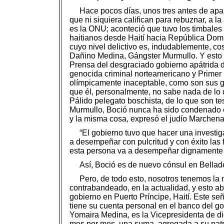
Hace pocos días, unos tres antes de apare
que ni siquiera califican para rebuznar, a 
es la ONU; aconteció que tuvo los timbales
haitianos desde Haití hacia República Domin
cuyo nivel delictivo es, indudablemente, c
Dañino Medina, Gángster Murmullo. Y esto 
Prensa del desgraciado gobierno apátrida d
genocida criminal norteamericano y Primer M
olímpicamente inaceptable, como son sus gen
que él, personalmente, no sabe nada de lo q
Pálido pelegato boschista, de lo que son te
Murmullo, Boció nunca ha sido condenado en
y la misma cosa, expresó el judío Marchena
“El gobierno tuvo que hacer una investig
a desempeñar con pulcritud y con éxito las 
esta persona va a desempeñar dignamente es
Así, Boció es de nuevo cónsul en Bellade
Pero, de todo esto, nosotros tenemos la m
contrabandeado, en la actualidad, y esto a
gobierno en Puerto Príncipe, Haití. Este s
tiene su cuenta personal en el banco del g
Yomaira Medina, es la Vicepresidenta de di
mes por mes, una suma, agregada a su patri