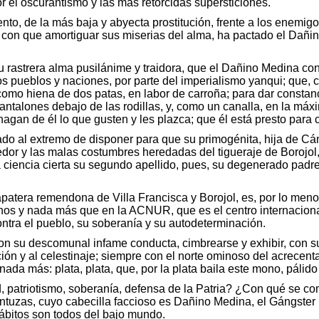
r el oscurantismo y las más retorcidas supersticiones.
to, de la más baja y abyecta prostitución, frente a los enemigo
s, con que amortiguar sus miserias del alma, ha pactado el Dañi
su rastrera alma pusilánime y traidora, que el Dañino Medina co
os pueblos y naciones, por parte del imperialismo yanqui; que, 
mo hiena de dos patas, en labor de carroña; para dar constanci
pantalones debajo de las rodillas, y, como un canalla, en la m
agan de él lo que gusten y les plazca; que él está presto para
ado al extremo de disponer para que su primogénita, hija de Cá
 hedor y las malas costumbres heredadas del tigueraje de Borojol
 ciencia cierta su segundo apellido, pues, su degenerado padre 
apatera remendona de Villa Francisca y Borojol, es, por lo meno
nos y nada más que en la ACNUR, que es el centro internacional
tra el pueblo, su soberanía y su autodeterminación.
 con su descomunal infame conducta, cimbrearse y exhibir, con su
ción y al celestinaje; siempre con el norte ominoso del acrecen
 nada más: plata, plata, que, por la plata baila este mono, pálid
, patriotismo, soberanía, defensa de la Patria? ¿Con qué se co
gentuzas, cuyo cabecilla faccioso es Dañino Medina, el Gángst
hábitos son todos del bajo mundo.