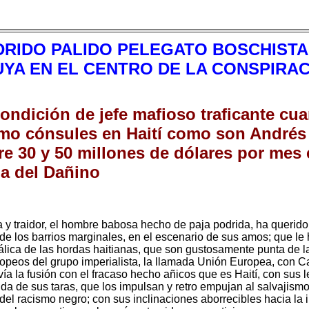
DRIDO PALIDO PELEGATO BOSCHISTA
UYA EN EL CENTRO DE LA CONSPIRAC
ondición de jefe mafioso traficante c
como cónsules en Haití como son André
re 30 y 50 millones de dólares por mes
a del Dañino
ta y traidor, el hombre babosa hecho de paja podrida, ha querid
e los barrios marginales, en el escenario de sus amos; que le 
ica de las hordas haitianas, que son gustosamente punta de la
ropeos del grupo imperialista, la llamada Unión Europea, con 
ía la fusión con el fracaso hecho añicos que es Haití, con sus 
 de sus taras, que los impulsan y retro empujan al salvajismo 
 del racismo negro; con sus inclinaciones aborrecibles hacia la