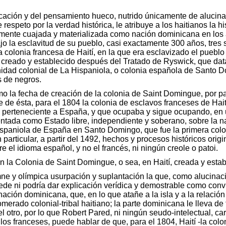
cecación y del pensamiento hueco, nutrido únicamente de alucina
 respeto por la verdad histórica, le atribuye a los haitianos la 
lmente cuajada y materializada como nación dominicana en los a
jo la esclavitud de su pueblo, casi exactamente 300 años, tres 
 colonia francesa de Haití, en la que era esclavizado el puebl
a creado y establecido después del Tratado de Ryswick, que dat
idad colonial de La Hispaniola, o colonia española de Santo D
s de negros.
 la fecha de creación de la colonia de Saint Domingue, por par
e de ésta, para el 1804 la colonia de esclavos franceses de Hai
la perteneciente a España, y que ocupaba y sigue ocupando, en
tada como Estado libre, independiente y soberano, sobre la na
ispaniola de España en Santo Domingo, que fue la primera colo
particular, a partir del 1492, hechos y procesos históricos origi
 el idioma español, y no el francés, ni ningún creole o patoi.
 la Colonia de Saint Domingue, o sea, en Haití, creada y estab
e y olímpica usurpación y suplantación la que, como alucinació
uede ni podría dar explicación verídica y demostrable como con
 nación dominicana, que, en lo que atañe a la isla y a la relación
lomerado colonial-tribal haitiano; la parte dominicana le lleva 
del otro, por lo que Robert Pared, ni ningún seudo-intelectual, c
los franceses, puede hablar de que, para el 1804, Haití -la colo