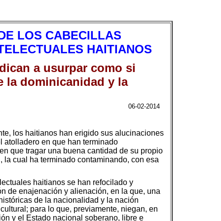
DE LOS CABECILLAS
NTELECTUALES HAITIANOS
edican a usurpar como si
de la dominicanidad y la
06-02-2014
te, los haitianos han erigido sus alucinaciones
del atolladero en que han terminado
nen que tragar una buena cantidad de su propio
, la cual ha terminado contaminando, con esa
lectuales haitianos se han refocilado y
ón de enajenación y alienación, en la que, una
históricas de la nacionalidad y la nación
ultural; para lo que, previamente, niegan, en
ión y el Estado nacional soberano, libre e