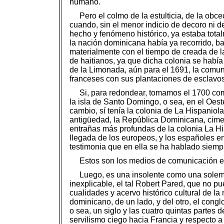
humano.
Pero el colmo de la estulticia, de la ob
cuando, sin el menor indicio de decoro ni de
hecho y fenómeno histórico, ya estaba tota
la nación dominicana había ya recorrido, ba
materialmente con el tiempo de creada de la
de haitianos, ya que dicha colonia se habí
de la Limonada, aún para el 1691, la comun
franceses con sus plantaciones de esclavo
Si, para redondear, tomamos el 1700 como
la isla de Santo Domingo, o sea, en el Oest
cambio, sí tenía la colonia de La Hispanio
antigüedad, la República Dominicana, cimen
entrañas más profundas de la colonia La H
llegada de los europeos, y los españoles en 
testimonia que en ella se ha hablado siempre
Estos son los medios de comunicación en
Luego, es una insolente como una solemn
inexplicable, el tal Robert Pared, que no p
cualidades y acervo histórico cultural de la
dominicano, de un lado, y del otro, el cong
o sea, un siglo y las cuatro quintas partes 
servilismo ciego hacia Francia y respecto a 