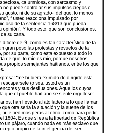
a, especiosa, calumniosa, con sarcasmo y
so no puede controlar sus impulsos ciegos e
u gusto, ni de su agrado-, del que, lo menos
iano”, “ usted reacciona impulsado por
uicioso de la sentencia 168/13 que pueda
u opinión”. Y todo esto, que son conclusiones,
 de su carta.
difiere de él, como es tan característico de la
un gran peso las protestas y revuelos de la
 por su parte, como está expuesto a todo lo
ida de que: lo mío es mío, porque nosotros
 sus propios semejantes haitianos, entre los que
s.
presa: “me hubiera eximido de dirigirle esta
en escapársele (o sea, usted es un
 rencores y sus desilusiones. Aquellos cuyos
a que el pueblo haitiano se siente orgulloso”.
anos, han llevado al atolladero a lo que llaman
ue otra sería la situación y la suerte de los
, ni le pedimos peras al olmo, como para pedir
el 1804. Es que si es a la libertad de República
como un pájaro, cuando nada es más esclavo que
ncepto propio de la inteligencia del ser