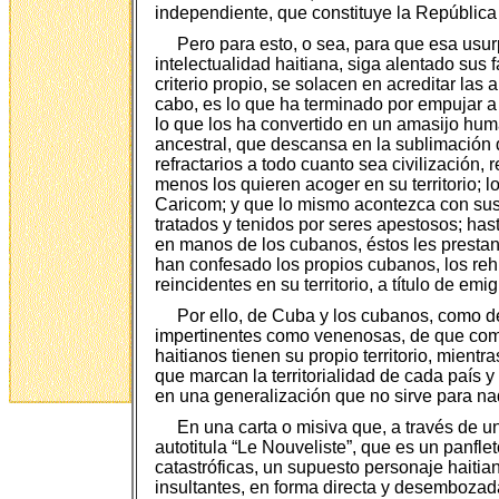
independiente, que constituye la Repúblic
Pero para esto, o sea, para que esa usur
intelectualidad haitiana, siga alentado sus 
criterio propio, se solacen en acreditar las 
cabo, es lo que ha terminado por empujar a 
lo que los ha convertido en un amasijo huma
ancestral, que descansa en la sublimación d
refractarios a todo cuanto sea civilización,
menos los quieren acoger en su territorio; 
Caricom; y que lo mismo acontezca con sus
tratados y tenidos por seres apestosos; has
en manos de los cubanos, éstos les prestan 
han confesado los propios cubanos, los rehid
reincidentes en su territorio, a título de em
Por ello, de Cuba y los cubanos, como de
impertinentes como venenosas, de que compa
haitianos tienen su propio territorio, mientr
que marcan la territorialidad de cada país 
en una generalización que no sirve para na
En una carta o misiva que, a través de un
autotitula “Le Nouveliste”, que es un panfl
catastróficas, un supuesto personaje haitia
insultantes, en forma directa y desembozada