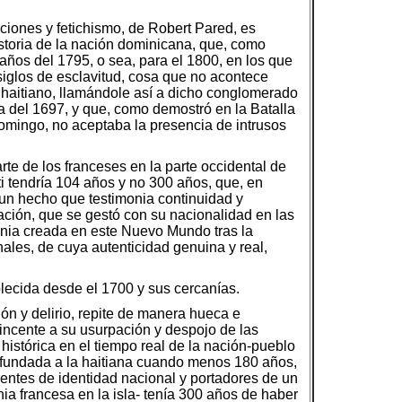
ciones y fetichismo, de Robert Pared, es
historia de la nación dominicana, que, como
ños del 1795, o sea, para el 1800, en los que
siglos de esclavitud, cosa que no acontece
o haitiano, llamándole así a dicho conglomerado
a del 1697, y que, como demostró en la Batalla
omingo, no aceptaba la presencia de intrusos
te de los franceses en la parte occidental de
ti tendría 104 años y no 300 años, que, en
 un hecho que testimonia continuidad y
ción, que se gestó con su nacionalidad en las
nia creada en este Nuevo Mundo tras la
nales, de cuya autenticidad genuina y real,
lecida desde el 1700 y sus cercanías.
n y delirio, repite de manera hueca e
vincente a su usurpación y despojo de las
 histórica en el tiempo real de la nación-pueblo
de fundada a la haitiana cuando menos 180 años,
arentes de identidad nacional y portadores de un
nia francesa en la isla- tenía 300 años de haber