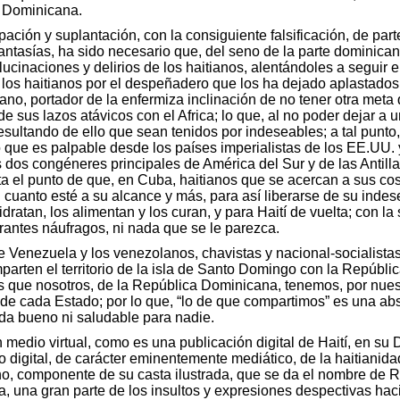
a Dominicana.
pación y suplantación, con la consiguiente falsificación, de pa
fantasías, ha sido necesario que, del seno de la parte dominican
alucinaciones y delirios de los haitianos, alentándoles a seguir 
los haitianos por el despeñadero que los ha dejado aplastados e
no, portador de la enfermiza inclinación de no tener otra meta q
e sus lazos atávicos con el Africa; lo que, al no poder dejar a 
 resultando de ello que sean tenidos por indeseables; a tal punt
lo que es palpable desde los países imperialistas de los EE.UU.
 dos congéneres principales de América del Sur y de las Antil
ta el punto de que, en Cuba, haitianos que se acercan a sus cost
cuanto esté a su alcance y más, para así liberarse de su indes
ratan, los alimentan y los curan, y para Haití de vuelta; con la
igrantes náufragos, ni nada que se le parezca.
 Venezuela y los venezolanos, chavistas y nacional-socialistas 
rten el territorio de la isla de Santo Domingo con la Repúblic
as que nosotros, de la República Dominicana, tenemos, por nuestra
y de cada Estado; por lo que, “lo de que compartimos” es una ab
da bueno ni saludable para nadie.
 medio virtual, como es una publicación digital de Haití, en su 
eto digital, de carácter eminentemente mediático, de la haitiani
no, componente de su casta ilustrada, que se da el nombre de R
, una gran parte de los insultos y expresiones despectivas haci