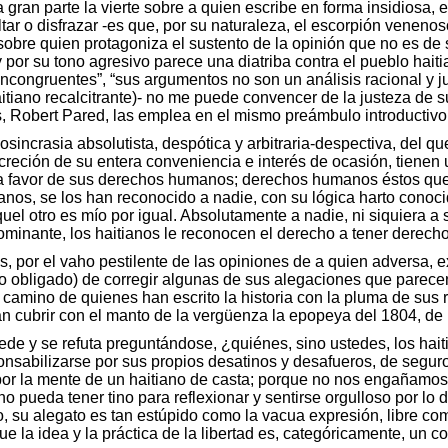
otra gran parte la vierte sobre a quien escribe en forma insidios
tar o disfrazar -es que, por su naturaleza, el escorpión veneno
obre quien protagoniza el sustento de la opinión que no es de s
y por su tono agresivo parece una diatriba contra el pueblo hait
ncongruentes”, “sus argumentos no son un análisis racional y j
itiano recalcitrante)- no me puede convencer de la justeza de s
as, Robert Pared, las emplea en el mismo preámbulo introductivo
sincrasia absolutista, despótica y arbitraria-despectiva, del que 
screción de su entera conveniencia e interés de ocasión, tienen 
 a favor de sus derechos humanos; derechos humanos éstos que,
tianos, se los han reconocido a nadie, con su lógica harto conoc
quel otro es mío por igual. Absolutamente a nadie, ni siquiera a
minante, los haitianos le reconocen el derecho a tener derecho
 por el vaho pestilente de las opiniones de a quien adversa, ex
, lo obligado) de corregir algunas de sus alegaciones que parec
l camino de quienes han escrito la historia con la pluma de sus
an cubrir con el manto de la vergüenza la epopeya del 1804, de l
e y se refuta preguntándose, ¿quiénes, sino ustedes, los haiti
sabilizarse por sus propios desatinos y desafueros, de seguro q
 por la mente de un haitiano de casta; porque no nos engañamos
pueda tener tino para reflexionar y sentirse orgulloso por lo d
o, su alegato es tan estúpido como la vacua expresión, libre 
 la idea y la práctica de la libertad es, categóricamente, un co