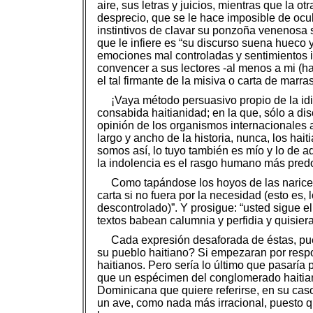
aire, sus letras y juicios, mientras que la 
desprecio, que se le hace imposible de ocul
instintivos de clavar su ponzoña venenosa s
que le infiere es “su discurso suena hueco 
emociones mal controladas y sentimientos i
convencer a sus lectores -al menos a mi (ha
el tal firmante de la misiva o carta de marr
¡Vaya método persuasivo propio de la idio
consabida haitianidad; en la que, sólo a di
opinión de los organismos internacionales
largo y ancho de la historia, nunca, los hai
somos así, lo tuyo también es mío y lo de a
la indolencia es el rasgo humano más predo
Como tapándose los hoyos de las narices,
carta si no fuera por la necesidad (esto es
descontrolado)”. Y prosigue: “usted sigue e
textos babean calumnia y perfidia y quisier
Cada expresión desaforada de éstas, pued
su pueblo haitiano? Si empezaran por respon
haitianos. Pero sería lo último que pasaría
que un espécimen del conglomerado haitiano 
Dominicana que quiere referirse, en su cas
un ave, como nada más irracional, puesto que