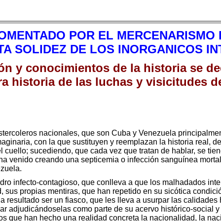
FOMENTADO POR EL MERCENARISMO 
A SOLIDEZ DE LOS INORGANICOS I
n y conocimientos de la historia se d
era historia de las luchas y visicitudes 
estercoleros nacionales, que son Cuba y Venezuela principalmen
maginaria, con la que sustituyen y reemplazan la historia real, 
cuello; sucediendo, que cada vez que tratan de hablar, se tie
ha venido creando una septicemia o infección sanguínea mortal
zuela.
adro infecto-contagioso, que conlleva a que los malhadados inte
, sus propias mentiras, que han repetido en su sicótica condici
a resultado ser un fiasco, que les lleva a usurpar las calidades 
 adjudicándoselas como parte de su acervo histórico-social y c
cos que han hecho una realidad concreta la nacionalidad, la nac