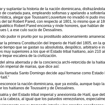
r y suplantar la historia de la nación dominicana, disfrazándola,
 de coartada para, empleando sofismas y apelando a sofistería,
omística, alegar que Toussaint Louverture no invadió ni pudo i
 del tal Robert Pared, con respecto al 1801, lo mismo que al 1
 patético Robert Pared encomia y rinde honores, que hablan de
es I, a ese culo sucio de Dessalines.
iendo pudor ni prurito por su prostituido adocenamiento amaner
ficar la primera Constitución del Imperio de Haití del 1805, en l
iempo que se gastan su absolutista, despótico, arbitrario e in
s muy superiores a los que el Estado tribal haitiano, aún 210 
 trepar escalera de la civilización.
el alma aberrada y de la conciencia archi-retorcida de la haiti
ión imperial de marras, que dice así:
e isla llamada Santo Domingo decide aquí formarse como Estado 
aití.”
 desconoce la nación dominicana, que ya existía, aunque bajo 
r los haitianos de Toussaint y de Dessalines.
 patria y del Estado tribal imperial y anexionista de Haití, que 
 a la cabeza, al igual que los palurdos venezolanos, especialme