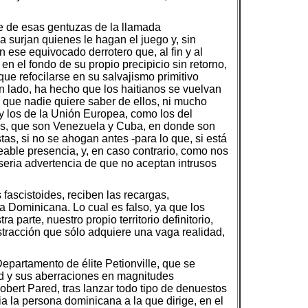
rte de esas gentuzas de la llamada
a surjan quienes le hagan el juego y, sin
en ese equivocado derrotero que, al fin y al
n el fondo de su propio precipicio sin retorno,
ue refocilarse en su salvajismo primitivo
un lado, ha hecho que los haitianos se vuelvan
o, que nadie quiere saber de ellos, ni mucho
 y los de la Unión Europea, como los del
las, que son Venezuela y Cuba, en donde son
as, si no se ahogan antes -para lo que, si está
eable presencia, y, en caso contrario, como nos
 seria advertencia de que no aceptan intrusos
fascistoides, reciben las recargas,
a Dominicana. Lo cual es falso, ya que los
 parte, nuestro propio territorio definitorio,
stracción que sólo adquiere una vaga realidad,
Departamento de élite Petionville, que se
dad y sus aberraciones en magnitudes
obert Pared, tras lanzar todo tipo de denuestos
a la persona dominicana a la que dirige, en el