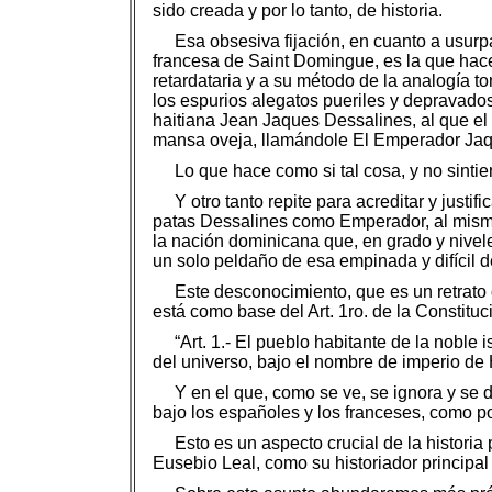
sido creada y por lo tanto, de historia.
Esa obsesiva fijación, en cuanto a usurpa
francesa de Saint Domingue, es la que hace
retardataria y a su método de la analogía t
los espurios alegatos pueriles y depravados
haitiana Jean Jaques Dessalines, al que el
mansa oveja, llamándole El Emperador Jaqu
Lo que hace como si tal cosa, y no sint
Y otro tanto repite para acreditar y justi
patas Dessalines como Emperador, al mismo t
la nación dominicana que, en grado y nivele
un solo peldaño de esa empinada y difícil de
Este desconocimiento, que es un retrato d
está como base del Art. 1ro. de la Constituc
“Art. 1.- El pueblo habitante de la nobl
del universo, bajo el nombre de imperio de H
Y en el que, como se ve, se ignora y se
bajo los españoles y los franceses, como po
Esto es un aspecto crucial de la historia
Eusebio Leal, como su historiador principal