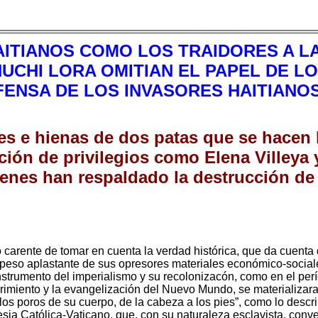
ITIANOS COMO LOS TRAIDORES A LA
UCHI LORA OMITIAN EL PAPEL DE LO
ENSA DE LOS INVASORES HAITIANO
res e hienas de dos patas que se hacen
nción de privilegios como Elena Villeya 
enes han respaldado la destrucción de
 carente de tomar en cuenta la verdad histórica, que da cuenta
 peso aplastante de sus opresores materiales económico-sociale
instrumento del imperialismo y su recolonizacón, como en el perí
brimiento y la evangelización del Nuevo Mundo, se materializara 
s poros de su cuerpo, de la cabeza a los pies”, como lo descri
Iglesia Católica-Vaticano, que, con su naturaleza esclavista, conv