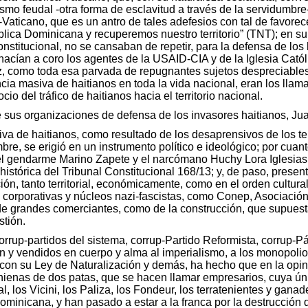
smo feudal -otra forma de esclavitud a través de la servidumbre-
Vaticano, que es un antro de tales adefesios con tal de favorec
ica Dominicana y recuperemos nuestro territorio” (TNT); en su
nstitucional, no se cansaban de repetir, para la defensa de los 
hacían a coro los agentes de la USAID-CIA y de la Iglesia Catól
ez, como toda esa parvada de repugnantes sujetos despreciable
ncia masiva de haitianos en toda la vida nacional, eran los ll
o del tráfico de haitianos hacia el territorio nacional.
e sus organizaciones de defensa de los invasores haitianos, Ju
asiva de haitianos, como resultado de los desaprensivos de los t
bre, se erigió en un instrumento político e ideológico; por cuan
l gendarme Marino Zapete y el narcómano Huchy Lora Iglesias e
 histórica del Tribunal Constitucional 168/13; y, de paso, pres
ción, tanto territorial, económicamente, como en el orden cultur
 corporativas y núcleos nazi-fascistas, como Conep, Asociació
 grandes comerciantes, como de la construcción, que supuest
stión.
 corrup-partidos del sistema, corrup-Partido Reformista, corrup-
n y vendidos en cuerpo y alma al imperialismo, a los monopolios
 con su Ley de Naturalización y demás, ha hecho que en la opi
 hienas de dos patas, que se hacen llamar empresarios, cuya únic
, los Vicini, los Paliza, los Fondeur, los terratenientes y gan
ominicana, y han pasado a estar a la franca por la destrucción 