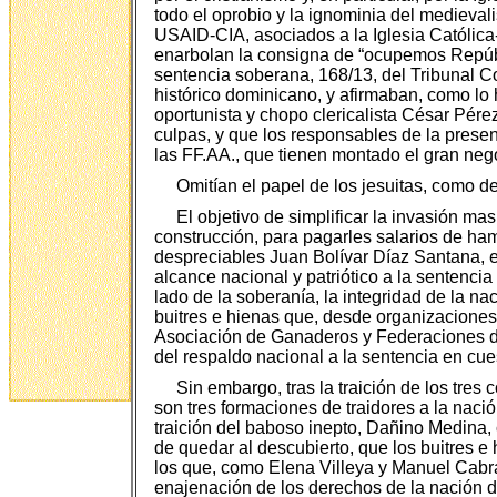
todo el oprobio y la ignominia del medievali
USAID-CIA, asociados a la Iglesia Católica-
enarbolan la consigna de “ocupemos Repúbl
sentencia soberana, 168/13, del Tribunal Co
histórico dominicano, y afirmaban, como lo 
oportunista y chopo clericalista César Pér
culpas, y que los responsables de la prese
las FF.AA., que tienen montado el gran negoci
Omitían el papel de los jesuitas, como d
El objetivo de simplificar la invasión m
construcción, para pagarles salarios de ham
despreciables Juan Bolívar Díaz Santana, e
alcance nacional y patriótico a la sentencia
lado de la soberanía, la integridad de la na
buitres e hienas que, desde organizaciones
Asociación de Ganaderos y Federaciones de
del respaldo nacional a la sentencia en cue
Sin embargo, tras la traición de los tres
son tres formaciones de traidores a la nació
traición del baboso inepto, Dañino Medina,
de quedar al descubierto, que los buitres e
los que, como Elena Villeya y Manuel Cabral
enajenación de los derechos de la nación d