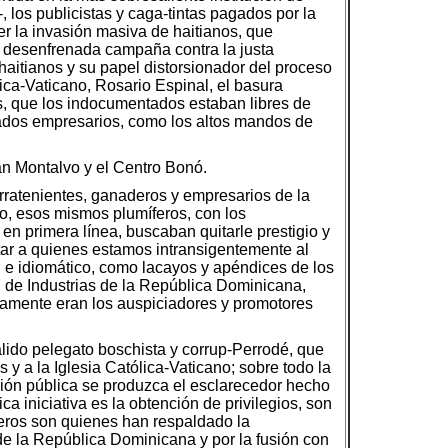
, los publicistas y caga-tintas pagados por la
er la invasión masiva de haitianos, que
 desenfrenada campaña contra la justa
haitianos y su papel distorsionador del proceso
ica-Vaticano, Rosario Espinal, el basura
s, que los indocumentados estaban libres de
amados empresarios, como los altos mandos de
an Montalvo y el Centro Bonó.
erratenientes, ganaderos y empresarios de la
to, esos mismos plumíferos, con los
n primera línea, buscaban quitarle prestigio y
entar a quienes estamos intransigentemente al
al e idiomático, como lacayos y apéndices de los
n de Industrias de la República Dominicana,
amente eran los auspiciadores y promotores
Pálido pelegato boschista y corrup-Perrodé, que
 y a la Iglesia Católica-Vaticano; sobre todo la
nión pública se produzca el esclarecedor hecho
a iniciativa es la obtención de privilegios, son
aderos son quienes han respaldado la
de la República Dominicana y por la fusión con