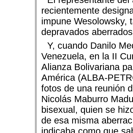
recientemente designad
impune Wesolowsky, t
depravados aberrados
Y, cuando Danilo Me
Venezuela, en la II Cu
Alianza Bolivariana p
América (ALBA-PETRO
fotos de una reunión 
Nicolás Maburro Madu
bisexual, quien se hiz
de esa misma aberraci
indicaba como que sa