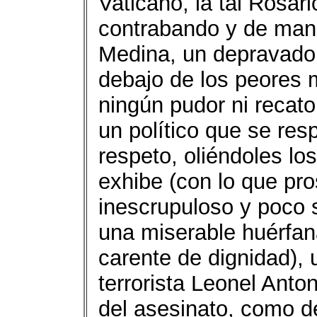
Vaticano, la tal Rosar
contrabando y de mane
Medina, un depravado i
debajo de los peores m
ningún pudor ni recato
un político que se res
respeto, oliéndoles lo
exhibe (con lo que pr
inescrupuloso y poco 
una miserable huérfana
carente de dignidad), u
terrorista Leonel Anto
del asesinato, como d