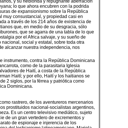
ubanos, y su hedionda y repugnante aberración
ueyana; lo que ahora encubren con la podrida
asuras de expansionismo sobre la República
l muy consustancial, y propiedad casi en
uada a través de los 214 años de existencia de
aitianos que, en medio de su desgracia, sólo
tiburones, que se agarra de una tabla de lo que
talgia por el Africa salvaje, y su sueño de
nacional, social y estatal, sobre toda otra
de alcanzar nuestra independencia, nos
 de instrumento, contra la República Dominicana
ncarrota, como de la parasitaria Iglesia
alvadores de Haití, a costa de la República
an Haití; y por ello, Haití y los haitianos se
e 2 siglos, por la férrea y patriótica como
lica Dominicana.
 como rastrero, de los aventureros mercenarios
os prostituidos nacional-socialistas argentinos,
beza. Es un centro televisivo mediático, sujeto
ecie de un gran vertedero de excrementos y
parato de espionaje e injerencia de los
ina del lesbianismo latinoamericano, Mariela