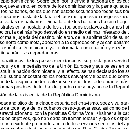
eblo dominicano. Sobre todo, por la envidia nacional de los c
tro-guevarismo, en contra de los dominicanos y la patria quisq
n los haitianos, de los que han estado secundando todas sus b
cusarnos hasta de la tara del racismo, que es un rasgo esencia
tatizadas de haitianos. Dicha tara de los haitianos ha sido frag
estrales en la nostalgia de los atribulados esclavos africanos h
ación, la del náufrago desvalido en medio del mar infestado de 
r mala jugada del destino, hicieron, de la sublimación de su nos
se norte como meta, apelaron a la depredación y al canibalismo 
la República Dominicana, ya conformada como nación y en vías 
ritu y prácticas depredadoras.
pro-haitianas, de los países mencionados, se presta para servir
nqui y del imperialismo de la Unión Europea y sus países en ba
truir la nación dominicana; y, al efecto, se han declarado los s
el sueño ancestral de las hordas salvajes y tribales que conform
ar de la esquina poder realizar su sueño, frustrado durante más d
 formas posibles de lucha, del pueblo quisqueyano de la Repúb
sión de la existencia de la República Dominicana.
opagandístico de la claque espuria del chavismo, soez y vulgar
as de toda laya de los cubanos castro-guevaristas, así como de l
rrevolucionario, con la prostituta Cristina Vda. Kirshner a la ca
nables objetivos, que han dado en llamar Telesur, y que es esp
con una evidente preponderancia de los servicios secretos del a
omosexuales y lesbianas que encabezan Raúl Castro Ruz y la re