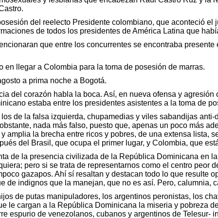
Castro.
 posesión del reelecto Presidente colombiano, que aconteció el 
rmaciones de todos los presidentes de América Latina que habí
encionaran que entre los concurrentes se encontraba presente 
ero en llegar a Colombia para la toma de posesión de marras.
agosto a prima noche a Bogotá.
cia del corazón habla la boca. Así, en nueva ofensa y agresión
inicano estaba entre los presidentes asistentes a la toma de po
 los de la falsa izquierda, chupamedias y viles sabandijas anti
 obstante, nada más falso, puesto que, apenas un poco más ad
 y amplia la brecha entre ricos y pobres, de una extensa lista,
és del Brasil, que ocupa el primer lugar, y Colombia, que está 
ta de la presencia civilizada de la República Dominicana en la
era; pero si se trata de representarnos como el centro peor de 
poco gazapos. Ahí sí resaltan y destacan todo lo que resulte op
ue de indignos que la manejan, que no es así. Pero, calumnia, 
hijos de putas manipuladores, los argentinos peronistas, los ch
 le cargan a la República Dominicana la miseria y pobreza de H
larre espurio de venezolanos, cubanos y argentinos de Telesur- 