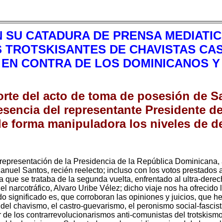
 SU CATADURA DE PRENSA MEDIATICA
 TROTSKISANTES DE CHAVISTAS CA
EN CONTRA DE LOS DOMINICANOS Y
orte del acto de toma de posesión de S
sencia del representante Presidente de
de forma manipuladora los niveles de d
 representación de la Presidencia de la República Dominicana, 
uel Santos, recién reelecto; incluso con los votos prestados ap
que se trataba de la segunda vuelta, enfrentado al ultra-derechi
el narcotráfico, Alvaro Uribe Vélez; dicho viaje nos ha ofrecido
do significado es, que corroboran las opiniones y juicios, que 
e del chavismo, el castro-guevarismo, el peronismo social-fascist
de los contrarrevolucionarismos anti-comunistas del trotskism