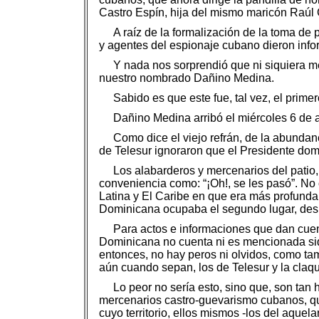
Castro Espín, hija del mismo maricón Raúl 
A raíz de la formalización de la toma de
y agentes del espionaje cubano dieron info
Y nada nos sorprendió que ni siquiera m
nuestro nombrado Dañino Medina.
Sabido es que este fue, tal vez, el prim
Dañino Medina arribó el miércoles 6 de 
Como dice el viejo refrán, de la abundan
de Telesur ignoraron que el Presidente dom
Los alabarderos y mercenarios del patio,
conveniencia como: “¡Oh!, se les pasó”. No
Latina y El Caribe en que era más profunda
Dominicana ocupaba el segundo lugar, despu
Para actos e informaciones que dan cuen
Dominicana no cuenta ni es mencionada siqui
entonces, no hay peros ni olvidos, como tam
aún cuando sepan, los de Telesur y la claq
Lo peor no sería esto, sino que, son tan 
mercenarios castro-guevarismo cubanos, que
cuyo territorio, ellos mismos -los del aque