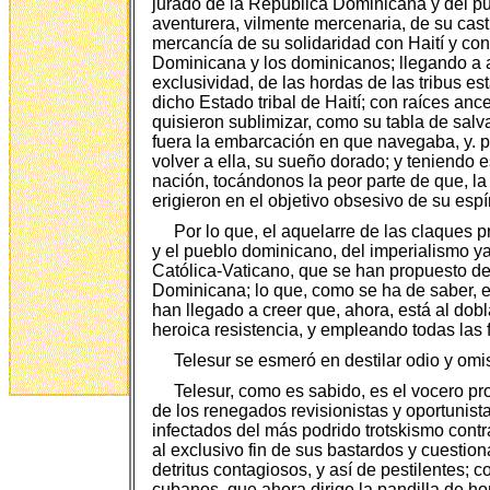
jurado de la República Dominicana y del pu
aventurera, vilmente mercenaria, de su cas
mercancía de su solidaridad con Haití y co
Dominicana y los dominicanos; llegando a a
exclusividad, de las hordas de las tribus es
dicho Estado tribal de Haití; con raíces anc
quisieron sublimizar, como su tabla de salv
fuera la embarcación en que navegaba, y. po
volver a ella, su sueño dorado; y teniendo e
nación, tocándonos la peor parte de que, 
erigieron en el objetivo obsesivo de su espí
Por lo que, el aquelarre de las claques 
y el pueblo dominicano, del imperialismo ya
Católica-Vaticano, que se han propuesto des
Dominicana; lo que, como se ha de saber, es 
han llegado a creer que, ahora, está al dobl
heroica resistencia, y empleando todas las
Telesur se esmeró en destilar odio y omi
Telesur, como es sabido, es el vocero pr
de los renegados revisionistas y oportunist
infectados del más podrido trotskismo contra
al exclusivo fin de sus bastardos y cuestio
detritus contagiosos, y así de pestilentes; 
cubanos, que ahora dirige la pandilla de h