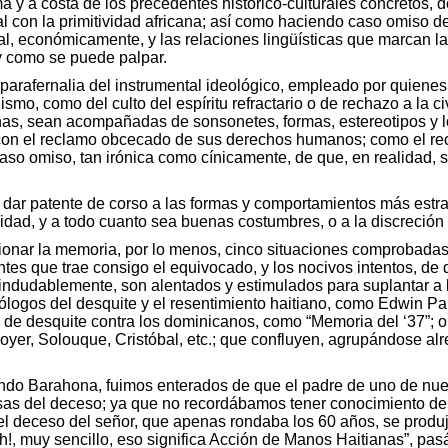
a y a costa de los precedentes histórico-culturales concretos,
l con la primitividad africana; así como haciendo caso omiso del
al, económicamente, y las relaciones lingüísticas que marcan las
y como se puede palpar.
 parafernalia del instrumental ideológico, empleado por quiene
ismo, como del culto del espíritu refractario o de rechazo a la civ
anas, sean acompañadas de sonsonetes, formas, estereotipos y lo
no con el reclamo obcecado de sus derechos humanos; como el r
aso omiso, tan irónica como cínicamente, de que, en realidad, s
 dar patente de corso a las formas y comportamientos más estraf
idad, y a todo cuanto sea buenas costumbres, o a la discreció
sionar la memoria, por lo menos, cinco situaciones comprobadas
ntes que trae consigo el equivocado, y los nocivos intentos, de
 indudablemente, son alentados y estimulados para suplantar a
eólogos del desquite y el resentimiento haitiano, como Edwin P
a y de desquite contra los dominicanos, como “Memoria del ‘37”; 
oyer, Solouque, Cristóbal, etc.; que confluyen, agrupándose al
ando Barahona, fuimos enterados de que el padre de uno de nue
usas del deceso; ya que no recordábamos tener conocimiento de
 el deceso del señor, que apenas rondaba los 60 años, se prod
Oh!, muy sencillo, eso significa Acción de Manos Haitianas”, pa