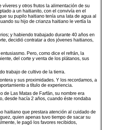
 víveres y otros frutos la alimentación de su
ptado a un haitianito, con el convivía en el
ue su pupilo haitiano tenía una lata de agua al
uando su hijo de crianza haitiano le vertía la
irios; y habiendo trabajado durante 40 años en
te, decidió contratar a dos jóvenes haitianos,
 entusiasmo. Pero, como dice el refrán, la
iente, del corte y venta de los plátanos, sus
 trabajo de cultivo de la tierra.
rontera y sus proximidades. Y los recordamos, a
portamiento a título de experiencia.
o de Las Matas de Farfán, su nombre era
no, desde hacía 2 años, cuando éste rondaba
ho haitiano que prestara atención al cuidado de
ríguez, quien apenas tuvo tiempo de sacar su
almente, le pagó los favores recibidos,