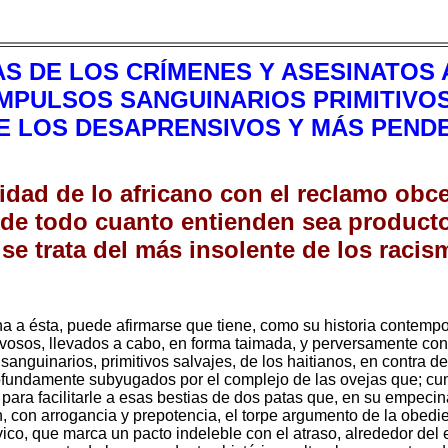
AS DE LOS CRÍMENES Y ASESINATO
MPULSOS SANGUINARIOS PRIMITIVOS
E LOS DESAPRENSIVOS Y MÁS PEND
ividad de lo africano con el reclamo ob
e todo cuanto entienden sea producto
 se trata del más insolente de los raci
a a ésta, puede afirmarse que tiene, como su historia contempo
levosos, llevados a cabo, en forma taimada, y perversamente c
sanguinarios, primitivos salvajes, de los haitianos, en contra 
fundamente subyugados por el complejo de las ovejas que; cuna
, para facilitarle a esas bestias de dos patas que, en su empec
en, con arrogancia y prepotencia, el torpe argumento de la obedi
vico, que marca un pacto indeleble con el atraso, alrededor del 