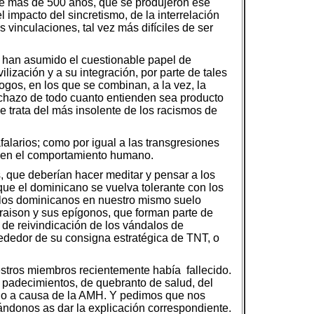
 de más de 500 años, que se produjeron ese
 impacto del sincretismo, de la interrelación
 vinculaciones, tal vez más difíciles de ser
s han asumido el cuestionable papel de
ilización y a su integración, por parte de tales
gos, en los que se combinan, a la vez, la
echazo de todo cuanto entienden sea producto
e trata del más insolente de los racismos de
alarios; como por igual a las transgresiones
n en el comportamiento humano.
, que deberían hacer meditar y pensar a los
 que el dominicano se vuelva tolerante con los
 los dominicanos en nuestro mismo suelo
araison y sus epígonos, que forman parte de
o de reivindicación de los vándalos de
rededor de su consigna estratégica de TNT, o
stros miembros recientemente había fallecido.
 padecimientos, de quebranto de salud, del
ujo a causa de la AMH. Y pedimos que nos
sándonos as dar la explicación correspondiente.