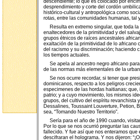
descendiente; lo que es colocado por encim
desprendimiento y corte del cordón umbilica
histórico-cultural y antropológica como soci
rotas, entre las comunidades humanas, tal 
Resulta en extremo singular, que toda la
enaltecedores de la primitividad y del salvaj
grupos étnicos de raíces ancestrales afric
exaltación de la primitividad de lo africa
del racismo y su discriminación; haciendo c
los tiempos actuales.
Se apela al ancestro negro africano para
de las normas más elementales de la urban
Se nos ocurre recordar, si tener que pre
dominicanos, respecto a los peligros crecie
especimenes de las hordas haitianas; que,
patrio; y a cuyo movimiento, los mismos id
grupos, del cultivo del espíritu revanchist
Dessalines, Toussaint Louverture, Petion, B
sea, “Tomando Nuestro Territorio”.
Sería para el año de 1990 cuando, visit
Por lo que se nos ocurrió preguntar las ca
fallecido. Y fue así que nos enteramos que
descifraran el holograma. Y nos dijeron: “¡