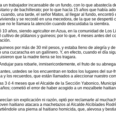
a un trabajador incansable de un fundo, con lo que abastecía de
sitario y de bachillerato; por lo que hacía 15 años que había ado
ando, una tarde, el señor Matos, al llegar al fundo, encontró q
a vivienda y se recostó en una mecedora, de la que se despertó c
 que no le llamara la atención cuando descuidaba la siembra.
ó 10 años, siendo agricultor en Azua, en la comunidad de Los L
cultivo de plátanos y guineos; por lo que, 4 meses antes del cor
ación.
guineos por más de 30 mil pesos, y estaba lleno de alegría y de
 una cucaracha en un gallinero. Y, en efecto, cuando el día sigu
isieron que la madre tierra se los tragara.
ndujar para robarle, inmisericordemente, el fruto de su abnegado
ntes, ustedes se los encuentran en todos los lugares del sur-f
a y los recuerdos, que están llamados a aleccionar nuestro com
 3 ó 4 meses que el Alcalde de la Sección Yabonico, Municipi
años; cometió el error de haber acogido a un mozalbete haitia
arecían sin explicación ni razón, optó por reclamarle al muchac
 joven haitiano atacara a machetazos al Alcalde Alcibíades Rod
partiéndole una pierna al haitiano homicida, que, alevosa y besti