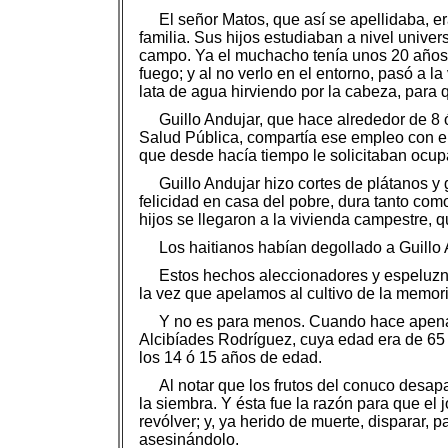
El señor Matos, que así se apellidaba, er
familia. Sus hijos estudiaban a nivel univer
campo. Ya el muchacho tenía unos 20 años cu
fuego; y al no verlo en el entorno, pasó a l
lata de agua hirviendo por la cabeza, para
Guillo Andujar, que hace alrededor de 8 
Salud Pública, compartía ese empleo con el 
que desde hacía tiempo le solicitaban ocup
Guillo Andujar hizo cortes de plátanos y 
felicidad en casa del pobre, dura tanto como
hijos se llegaron a la vivienda campestre, qu
Los haitianos habían degollado a Guillo A
Estos hechos aleccionadores y espeluzna
la vez que apelamos al cultivo de la memori
Y no es para menos. Cuando hace apenas
Alcibíades Rodríguez, cuya edad era de 65 
los 14 ó 15 años de edad.
Al notar que los frutos del conuco desap
la siembra. Y ésta fue la razón para que el
revólver; y, ya herido de muerte, disparar, 
asesinándolo.