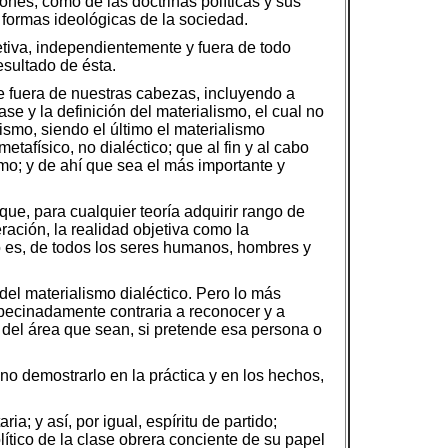
iones, como de las doctrinas políticas y sus
s formas ideológicas de la sociedad.
jetiva, independientemente y fuera de todo
esultado de ésta.
te fuera de nuestras cabezas, incluyendo a
ase y la definición del materialismo, el cual no
lismo, siendo el último el materialismo
tafísico, no dialéctico; que al fin y al cabo
mo; y de ahí que sea el más importante y
que, para cualquier teoría adquirir rango de
ración, la realidad objetiva como la
to es, de todos los seres humanos, hombres y
 del materialismo dialéctico. Pero lo más
mpecinadamente contraria a reconocer y a
o del área que sean, si pretende esa persona o
ino demostrarlo en la práctica y en los hechos,
ia; y así, por igual, espíritu de partido;
ítico de la clase obrera conciente de su papel