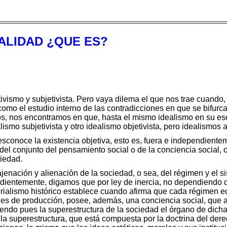
EALIDAD ¿QUE ES?
etivismo y subjetivista. Pero vaya dilema el que nos trae cuando,
como el estudio interno de las contradicciones en que se bifurca
os, nos encontramos en que, hasta el mismo idealismo en su esen
ismo subjetivista y otro idealismo objetivista, pero idealismos a
desconoce la existencia objetiva, esto es, fuera e independien
el conjunto del pensamiento social o de la conciencia social, 
ciedad.
jenación y alienación de la sociedad, o sea, del régimen y el si
dientemente, digamos que por ley de inercia, no dependiendo d
rialismo histórico establece cuando afirma que cada régimen 
ales de producción, posee, además, una conciencia social, que a
endo pues la superestructura de la sociedad el órgano de dicha
a la superestructura, que está compuesta por la doctrina del dere