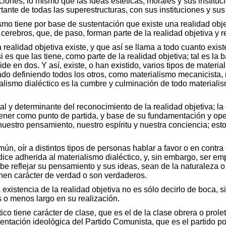
uciones, lo mismo que las ideas estéticas, morales y sus instituc
rtante de todas las superestructuras, con sus instituciones y su
lismo tiene por base de sustentación que existe una realidad ob
cerebros, que, de paso, forman parte de la realidad objetiva y r
 realidad objetiva existe, y que así se llama a todo cuanto exis
i es que las tiene, como parte de la realidad objetiva; tal es la b
de en dos. Y así, existe, o han existido, varios tipos de materia
ado definiendo todos los otros, como materialismo mecanicista, me
alismo dialéctico es la cumbre y culminación de todo materialis
l y determinante del reconocimiento de la realidad objetiva; la 
e tener como punto de partida, y base de su fundamentación y ope
nuestro pensamiento, nuestro espíritu y nuestra conciencia; es
mún, oír a distintos tipos de personas hablar a favor o en contra
dice adherida al materialismo dialéctico, y, sin embargo, ser e
debe reflejar su pensamiento y sus ideas, sean de la naturaleza 
nen carácter de verdad o son verdaderos.
 existencia de la realidad objetiva no es sólo decirlo de boca, s
 o menos largo en su realización.
o tiene carácter de clase, que es el de la clase obrera o proletar
ntación ideológica del Partido Comunista, que es el partido pol