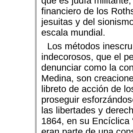
que es judía militante
financiero de los Roth
jesuitas y del sionismo 
escala mundial.
Los métodos inescrup
indecorosos, que el p
denunciar como la cond
Medina, son creacione
libreto de acción de l
proseguir esforzándos
las libertades y derec
1864, en su Encíclica 
eran parte de una cons