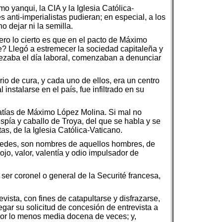
mo yanqui, la CIA y la Iglesia Católica-
s anti-imperialistas pudieran; en especial, a los
o dejar ni la semilla.
ero lo cierto es que en el pacto de Máximo
e? Llegó a estremecer la sociedad capitaleña y
pezaba el día laboral, comenzaban a denunciar
io de cura, y cada uno de ellos, era un centro
nstalarse en el país, fue infiltrado en su
patías de Máximo López Molina. Si mal no
espía y caballo de Troya, del que se habla y se
s, de la Iglesia Católica-Vaticano.
edes, son nombres de aquellos hombres, de
ojo, valor, valentía y odio impulsador de
ser coronel o general de la Securité francesa,
ista, con fines de catapultarse y disfrazarse,
egar su solicitud de concesión de entrevista a
por lo menos media docena de veces; y,