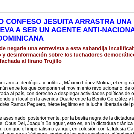
O CONFESO JESUITA ARRASTRA UNA 
EVA A SER UN AGENTE ANTI-NACION
 DOMINICANA
e negarle una entrevista a esta sabandija incalifica
o y desinformación sobre los luchadores democrático
fachada al tirano Trujillo
ancarrota ideológica y política, Máximo López Molina, el enigmát
ún entre los que componen el movimiento revolucionario, de ori
trada al país, con derecho a desplegar actividades políticas de 
riendo un local en la avenida Duarte entre la Benito González y 
rés Ramos Peguero, héroe legítimo en la lucha libertaria del p
esinado, posteriormente, por la bestia negra de la dictadura d
el Opus Dei, Joaquín Balaguer, esto es, en la dictadura tiránic
ón, con que el imperialismo yanqui, en colusión con la Iglesia Ca