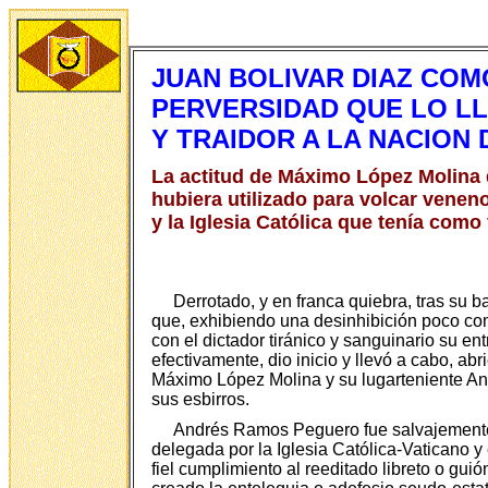
JUAN BOLIVAR DIAZ COM
PERVERSIDAD QUE LO LL
Y TRAIDOR A LA NACION
La actitud de Máximo López Molina d
hubiera utilizado para volcar venen
y la Iglesia Católica que tenía como 
Derrotado, y en franca quiebra, tras su b
que, exhibiendo una desinhibición poco com
con el dictador tiránico y sanguinario su en
efectivamente, dio inicio y llevó a cabo, ab
Máximo López Molina y su lugarteniente And
sus esbirros.
Andrés Ramos Peguero fue salvajemente as
delegada por la Iglesia Católica-Vaticano y 
fiel cumplimiento al reeditado libreto o gui