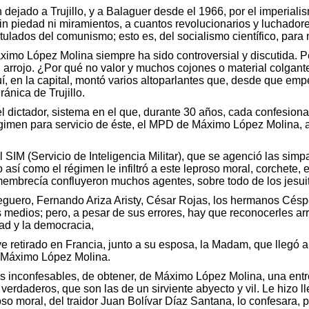
 dejado a Trujillo, y a Balaguer desde el 1966, por el imperialis
sin piedad ni miramientos, a cuantos revolucionarios y luchadore
tulados del comunismo; esto es, del socialismo científico, para n
ximo López Molina siempre ha sido controversial y discutida. P
 arrojo. ¿Por qué no valor y muchos cojones o material colgant
í, en la capital, montó varios altoparlantes que, desde que em
ránica de Trujillo.
l dictador, sistema en el que, durante 30 años, cada confesionar
gimen para servicio de éste, el MPD de Máximo López Molina, al i
SIM (Servicio de Inteligencia Militar), que se agenció las sim
así como el régimen le infiltró a este leproso moral, corchete, 
embrecía confluyeron muchos agentes, sobre todo de los jesuita
uero, Fernando Ariza Aristy, César Rojas, los hermanos Césp
s medios; pero, a pesar de sus errores, hay que reconocerles arr
tad y la democracia,
retirado en Francia, junto a su esposa, la Madam, que llegó a 
 a Máximo López Molina.
es inconfesables, de obtener, de Máximo López Molina, una entrev
verdaderos, que son las de un sirviente abyecto y vil. Le hizo ll
 moral, del traidor Juan Bolívar Díaz Santana, lo confesara, 