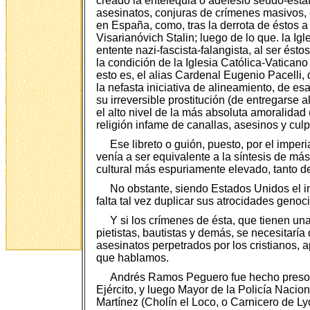
creado la entelequia o adefesio seudo-estat
asesinatos, conjuras de crímenes masivos, e
en España, como, tras la derrota de éstos a
Visarianóvich Stalin; luego de lo que. la I
entente nazi-fascista-falangista, al ser és
la condición de la Iglesia Católica-Vaticano
esto es, el alias Cardenal Eugenio Pacelli, 
la nefasta iniciativa de alineamiento, de e
su irreversible prostitución (de entregarse 
el alto nivel de la más absoluta amoralidad 
religión infame de canallas, asesinos y culp
Ese libreto o guión, puesto, por el impe
venía a ser equivalente a la síntesis de má
cultural más espuriamente elevado, tanto de
No obstante, siendo Estados Unidos el im
falta tal vez duplicar sus atrocidades genoc
Y si los crímenes de ésta, que tienen un
pietistas, bautistas y demás, se necesitar
asesinatos perpetrados por los cristianos, a
que hablamos.
Andrés Ramos Peguero fue hecho preso po
Ejército, y luego Mayor de la Policía Naci
Martínez (Cholín el Loco, o Carnicero de Ly