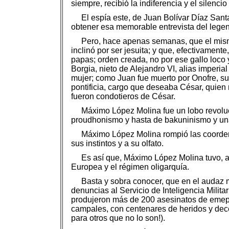
siempre, recibió la indiferencia y el silenci
El espía este, de Juan Bolívar Díaz Sant
obtener esa memorable entrevista del legen
Pero, hace apenas semanas, que el mism
inclinó por ser jesuita; y que, efectivamente
papas; orden creada, no por ese gallo loco 
Borgia, nieto de Alejandro VI, alias imper
mujer; como Juan fue muerto por Onofre, s
pontificia, cargo que deseaba César, quien
fueron condotieros de César.
Máximo López Molina fue un lobo revoluc
proudhonismo y hasta de bakuninismo y una
Máximo López Molina rompió las coordena
sus instintos y a su olfato.
Es así que, Máximo López Molina tuvo, a
Europea y el régimen oligarquía.
Basta y sobra conocer, que en el audaz
denuncias al Servicio de Inteligencia Milit
produjeron más de 200 asesinatos de emeped
campales, con centenares de heridos y dece
para otros que no lo son!).