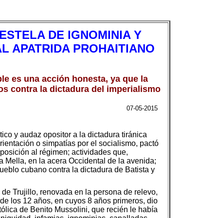
ESTELA DE IGNOMINIA Y
AL APATRIDA PROHAITIANO
ble es una acción honesta, ya que la
s contra la dictadura del imperialismo
07-05-2015
ico y audaz opositor a la dictadura tiránica
entación o simpatías por el socialismo, pactó
oposición al régimen; actividades que,
la Mella, en la acera Occidental de la avenida;
ueblo cubano contra la dictadura de Batista y
e Trujillo, renovada en la persona de relevo,
a de los 12 años, en cuyos 8 años primeros, dio
tólica de Benito Mussolini, que recién le había