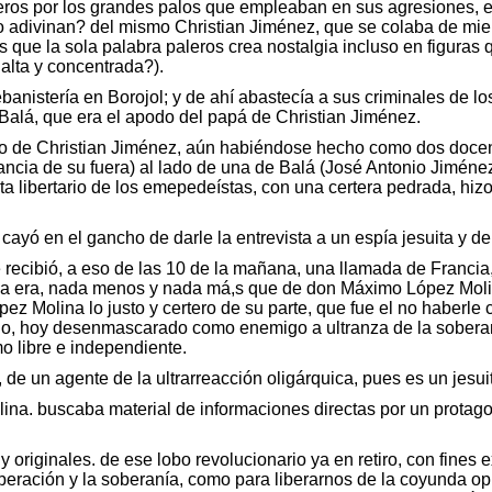
os por los grandes palos que empleaban en sus agresiones, eran
 adivinan? del mismo Christian Jiménez, que se colaba de miem
que la sola palabra paleros crea nostalgia incluso en figuras 
alta y concentrada?).
ebanistería en Borojol; y de ahí abastecía a sus criminales de l
Balá, que era el apodo del papá de Christian Jiménez.
to de Christian Jiménez, aún habiéndose hecho como dos docena
dancia de su fuera) al lado de una de Balá (José Antonio Jiméne
lista libertario de los emepedeístas, con una certera pedrada, 
ayó en el gancho de darle la entrevista a un espía jesuita y d
ecibió, a eso de las 10 de la mañana, una llamada de Francia, 
amada era, nada menos y nada má,s que de don Máximo López Mol
pez Molina lo justo y certero de su parte, que fue el no haberle 
io, hoy desenmascarado como enemigo a ultranza de la soberaní
o libre e independiente.
 de un agente de la ultrarreacción oligárquica, pues es un jesui
na. buscaba material de informaciones directas por un protagoni
 originales. de ese lobo revolucionario ya en retiro, con fines 
liberación y la soberanía, como para liberarnos de la coyunda op