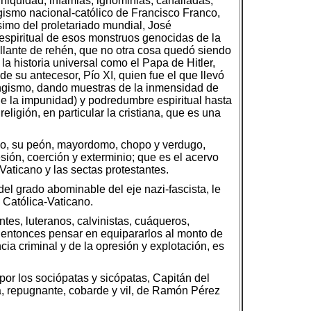
iniquidad, infamias, ignominias, canalladas,
ngismo nacional-católico de Francisco Franco,
simo del proletariado mundial, José
 espiritual de esos monstruos genocidas de la
illante de rehén, que no otra cosa quedó siendo
la historia universal como el Papa de Hitler,
de su antecesor, Pío XI, quien fue el que llevó
alangismo, dando muestras de la inmensidad de
e de la impunidad) y podredumbre espiritual hasta
ligión, en particular la cristiana, que es una
illo, su peón, mayordomo, chopo y verdugo,
sión, coerción y exterminio; que es el acervo
Vaticano y las sectas protestantes.
el grado abominable del eje nazi-fascista, le
a Católica-Vaticano.
tes, luteranos, calvinistas, cuáqueros,
a entonces pensar en equipararlos al monto de
cia criminal y de la opresión y explotación, es
or los sociópatas y sicópatas, Capitán del
a, repugnante, cobarde y vil, de Ramón Pérez