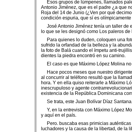
Esos grupos de lúmpenes, llamados paler
Antonio Jiménez, que es el padre ¿a que no
Roja del 14 de Junio (¿Ven por qué decimos 
condición espuria, que sí es olímpicamente 
José Antonio Jiménez tenía un taller de 
lo que se les designó como Los paleros de 
Para quienes lo duden, coloquen una fo
sufrido la orfandad de la belleza y la abun
la foto de Balá cuando el ímpetu anti-trujil
dientes la piedra encontró en su camino.
El caso es que Máximo López Molina no c
Hace pocos meses que nuestro dirigente r
al concurrir al teléfono resultó que la ll
hora. Y en ella quiso reiterarle a Máximo Ló
inescrupuloso y agente contrarrevolucionar
existencia de la República Dominicana com
Se trata, este Juan Bolívar Díaz Santana,
Y, en la entrevista con Máximo López Moli
y aquí en el país.
Pero. buscaba esas primicias auténticas y
luchadores y la causa de la libertad, de la 