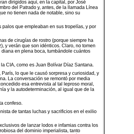
 dirigidos aquí, en la capital, por José
bro del Patrado y, antes, de la llamada Línea
que no tienen nada de notable, sino su
os palos que empleaban en sus tropelías, y por
s de cirugías de rostro (porque siempre ha
z), y verán que son idénticos. Claro, no tomen
hizo diana en plena boca, tumbándole cuántos
e la CIA, como es Juan Bolívar Díaz Santana.
París, lo que le causó sorpresa y curiosidad, y
ina. La conversación se remontó por media
concedido esa entrevista al tal leproso moral,
a y la autodeterminación, al igual que de la
ta confeso.
sta de tantas luchas y sacrificios en el exilio
exclusivos de lanzar lodos e infamias contra los
robiosa del dominio imperialista, tanto