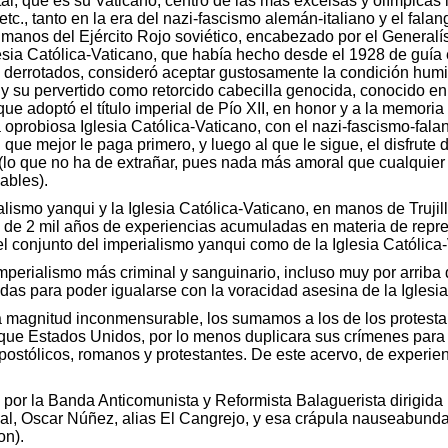
al, que es su Vaticano, centro de las más excelsas y olímpicas 
tc., tanto en la era del nazi-fascismo alemán-italiano y el fala
 manos del Ejército Rojo soviético, encabezado por el Generalí
glesia Católica-Vaticano, que había hecho desde el 1928 de guía
tos derrotados, consideró aceptar gustosamente la condición hum
 y su pervertido como retorcido cabecilla genocida, conocido en 
que adoptó el título imperial de Pío XII, en honor y a la memoria 
sa oprobiosa Iglesia Católica-Vaticano, con el nazi-fascismo-f
al que mejor le paga primero, y luego al que le sigue, el disfrut
(lo que no ha de extrañar, pues nada más amoral que cualquier re
ables).
rialismo yanqui y la Iglesia Católica-Vaticano, en manos de Truj
s de 2 mil años de experiencias acumuladas en materia de repre
l conjunto del imperialismo yanqui como de la Iglesia Católica-
perialismo más criminal y sanguinario, incluso muy por arriba d
idas para poder igualarse con la voracidad asesina de la Iglesi
a magnitud inconmensurable, los sumamos a los de los protestan
ía que Estados Unidos, por lo menos duplicara sus crímenes par
postólicos, romanos y protestantes. De este acervo, de experien
r la Banda Anticomunista y Reformista Balaguerista dirigida p
onal, Oscar Núñez, alias El Cangrejo, y esa crápula nauseabund
on).