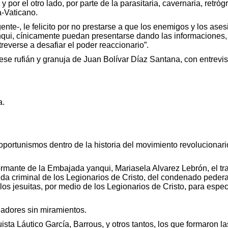
or el otro lado, por parte de la parasitaria, cavernaria, retrógr
a-Vaticano.
ente-, le felicito por no prestarse a que los enemigos y los as
yanqui, cínicamente puedan presentarse dando las informaciones, 
reverse a desafiar el poder reaccionario”.
 ese rufián y granuja de Juan Bolívar Díaz Santana, con entrev
a.
oportunismos dentro de la historia del movimiento revolucionari
ormante de la Embajada yanqui, Mariasela Alvarez Lebrón, el trai
da criminal de los Legionarios de Cristo, del condenado pederas
 los jesuitas, por medio de los Legionarios de Cristo, para espe
dadores sin miramientos.
uista Láutico García, Barrous, y otros tantos, los que formaron l