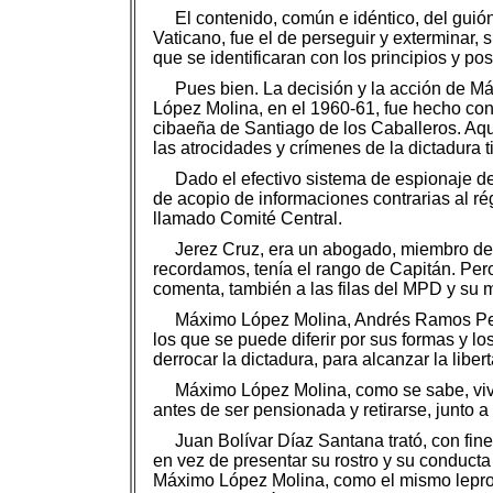
El contenido, común e idéntico, del guión
Vaticano, fue el de perseguir y exterminar, 
que se identificaran con los principios y pos
Pues bien. La decisión y la acción de Má
López Molina, en el 1960-61, fue hecho con
cibaeña de Santiago de los Caballeros. Aqu
las atrocidades y crímenes de la dictadura ti
Dado el efectivo sistema de espionaje de
de acopio de informaciones contrarias al ré
llamado Comité Central.
Jerez Cruz, era un abogado, miembro del 
recordamos, tenía el rango de Capitán. Pero 
comenta, también a las filas del MPD y su m
Máximo López Molina, Andrés Ramos Peg
los que se puede diferir por sus formas y lo
derrocar la dictadura, para alcanzar la liber
Máximo López Molina, como se sabe, vive 
antes de ser pensionada y retirarse, junto
Juan Bolívar Díaz Santana trató, con fin
en vez de presentar su rostro y su conducta 
Máximo López Molina, como el mismo leproso