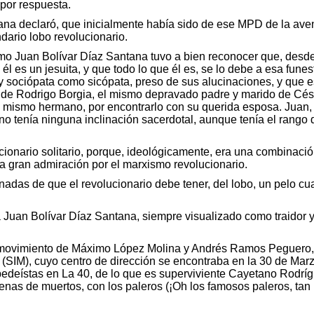
o por respuesta.
ana declaró, que inicialmente había sido de ese MPD de la aven
dario lobo revolucionario.
o Juan Bolívar Díaz Santana tuvo a bien reconocer que, desde
, él es un jesuita, y que todo lo que él es, se lo debe a esa funes
y sociópata como sicópata, preso de sus alucinaciones, y que e
ial de Rodrigo Borgia, el mismo depravado padre y marido de Cé
u mismo hermano, por encontrarlo con su querida esposa. Juan,
 no tenía ninguna inclinación sacerdotal, aunque tenía el rango
ionario solitario, porque, ideológicamente, era una combinació
 gran admiración por el marxismo revolucionario.
das de que el revolucionario debe tener, del lobo, un pelo cu
 Juan Bolívar Díaz Santana, siempre visualizado como traidor 
 movimiento de Máximo López Molina y Andrés Ramos Peguero, q
ar (SIM), cuyo centro de dirección se encontraba en la 30 de Ma
eístas en La 40, de lo que es superviviente Cayetano Rodrígu
nas de muertos, con los paleros (¡Oh los famosos paleros, tan n