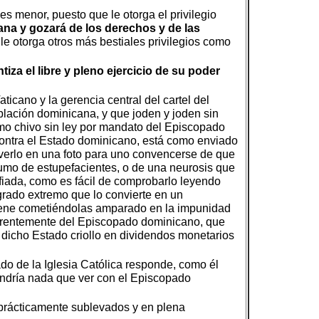
es menor, puesto que le otorga el privilegio
ana y gozará de los derechos y de las
e otorga otros más bestiales privilegios como
iza el libre y pleno ejercicio de su poder
ticano y la gerencia central del cartel del
blación dominicana, y que joden y joden sin
mo chivo sin ley por mandato del Episcopado
contra el Estado dominicano, está como enviado
 verlo en una foto para uno convencerse de que
sumo de estupefacientes, o de una neurosis que
fiada, como es fácil de comprobarlo leyendo
grado extremo que lo convierte en un
 viene cometiéndolas amparado en la impunidad
aparentemente del Episcopado dominicano, que
 dicho Estado criollo en dividendos monetarios
rado de la Iglesia Católica responde, como él
endría nada que ver con el Episcopado
, prácticamente sublevados y en plena