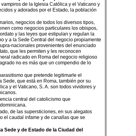
 vampiros de la Iglesia Católica y el Vaticano y
ecidos y adorados por el Estado, la población
arios, negocios de todos los diversos tipos,
ienen como negocios particulares los obispos,
rdato y las leyes que estipulan y regulan la
cano y a la Sede Central del negocio propiamente
r supra-nacionales provenientes del enunciado
to, que les permiten y les reconocen
neral radicado en Roma del negocio religioso
y sagrado no es más que un compendio de lo
arasitismo que pretende legitimarle el
nta Sede, que está en Roma, también por su
lica y el Vaticano, S. A. son todos vividores y
nicanos.
rencia central del catolicismo que
n dominicana.
ado, de las supersticiones, en sus alegatos
do el caudal infame y de canallas que se
nta Sede y de Estado de la Ciudad del