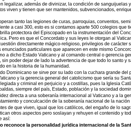
n legalizar, además de divinizar, la condición de sanguijuelas y
stos viven y tienen que ser mantenidos, subvencionados, enriqu
eran tanto las legiones de curas, parroquias, conventos, semin
ente a casi 300, esto es si contamos aparte 500 colegios que t
illa protectora del Episcopado en la instrumentación del Conco
ólica. Pero es que el Concordato y sus leyes le otorgan al Vati
 cuestión directamente mágico-religioso, privilegios de carácte
 enunciados particulares que aparecen en este mismo Concorda
no a dicho Estado Vaticano y al comando central o gerencia ge
, sin poder dejar de lado la advertencia de que todo lo santo 
do en la historia de la humanidad.
do Dominicano se sirve por su lado con la cuchara grande del p
aticano y la gerencia general del catolicismo que sería su Sa
giada y criminal en perjuicio y a costillas, pues la Iglesia Cató
paldas, siempre del país, Estado, población y la sociedad domi
lidez directa a una soberanía internacional al Vaticano y a la ge
astamiento y conculcación de la soberanía nacional de la nació
tes de que viven, igual que los católicos, del engaño de lo sagr
ritican otros aspectos pero soslayan y rehuyen el contenido y to
 así:
no reconoce la personalidad jurídica internacional de la Sa