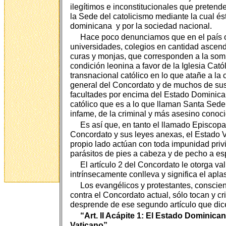
ilegítimos e inconstitucionales que pretende
la Sede del catolicismo mediante la cual é
dominicana y por la sociedad nacional.
Hace poco denunciamos que en el país op
universidades, colegios en cantidad ascend
curas y monjas, que corresponden a la sombr
condición leonina a favor de la Iglesia Cat
transnacional católico en lo que atañe a la
general del Concordato y de muchos de sus
facultades por encima del Estado Dominica
católico que es a lo que llaman Santa Sede
infame, de la criminal y más asesino conoci
Es así que, en tanto el llamado Episcopa
Concordato y sus leyes anexas, el Estado V
propio lado actúan con toda impunidad privile
parásitos de pies a cabeza y de pecho a es
El artículo 2 del Concordato le otorga va
intrínsecamente conlleva y significa el apl
Los evangélicos y protestantes, conscien
contra el Concordato actual, sólo tocan y c
desprende de ese segundo artículo que dice
“Art. II Acápite 1: El Estado Dominica
Vaticano”.