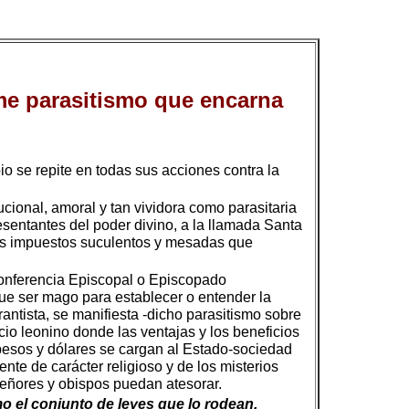
ame parasitismo que encarna
pio se repite en todas sus acciones contra la
tucional, amoral y tan vividora como parasitaria
sentantes del poder divino, a la llamada Santa
os impuestos suculentos y mesadas que
a Conferencia Episcopal o Episcopado
que ser mago para establecer o entender la
antista, se manifiesta -dicho parasitismo sobre
cio leonino donde las ventajas y los beneficios
e pesos y dólares se cargan al Estado-sociedad
nte de carácter religioso y de los misterios
nseñores y obispos puedan atesorar.
o el conjunto de leyes que lo rodean,