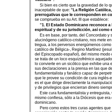
Si bien es cierto que la gravedad de lo q
inaceptable de que:
“La Religión Católica
prerrogativas que le corresponden en co
se comprueba en su Art. III que establece:
“1. El Estado Dominicano reconoce a la 
espiritual y de su jurisdicción, así como e
Es en base, por tanto, del Concordato y s
alucinógeno católico-cristiano, nos mete en
tregua, a los perversos energúmenos como 
católico de Bélgica-, Regino Martínez (je
del Episcopado español), del mismo modo qu
se trata de un loco esquizofrénico aquejad
lo convierte en un sicótico que exhibe una
sus declaraciones a la prensa en las que d
fundamentalista y fanático capaz de perpet
que le provee su condición de cura inglés-
es el que dirige directamente la manipulac
y de privilegios que encierran dinero siempr
Este cura fundamentalista y entreguista, 
mismo confiesa, sólo a la Diócesis que era
dominicano.
Pero como estos tres curas agentes que h