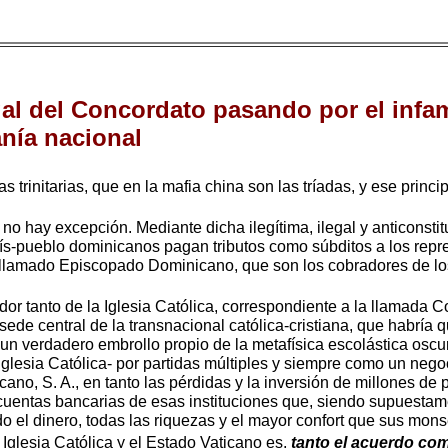
legal del Concordato pasando por el inf
anía nacional
s trinitarias, que en la mafia china son las tríadas, y ese princi
a no hay excepción. Mediante dicha ilegítima, ilegal y anticonsti
ís-pueblo dominicanos pagan tributos como súbditos a los repre
l llamado Episcopado Dominicano, que son los cobradores de l
vidor tanto de la Iglesia Católica, correspondiente a la llamad
de central de la transnacional católica-cristiana, que habría 
un verdadero embrollo propio de la metafísica escolástica oscur
Iglesia Católica- por partidas múltiples y siempre como un nego
icano, S. A., en tanto las pérdidas y la inversión de millones d
 cuentas bancarias de esas instituciones que, siendo supuestame
odo el dinero, todas las riquezas y el mayor confort que sus mo
a Iglesia Católica y el Estado Vaticano es,
tanto el acuerdo com