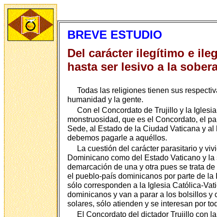
BREVE ESTUDIO
Del carácter ilegítimo e i
hasta ser lesivo a la sober
Todas las religiones tienen sus respectiva
humanidad y la gente.
Con el Concordato de Trujillo y la Iglesi
monstruosidad, que es el Concordato, el pa
Sede, al Estado de la Ciudad Vaticana y a
debemos pagarle a aquéllos.
La cuestión del carácter parasitario y vi
Dominicano como del Estado Vaticano y la se
demarcación de una y otra pues se trata de 
el pueblo-país dominicanos por parte de la 
sólo corresponden a la Iglesia Católica-Vat
dominicanos y van a parar a los bolsillos y
solares, sólo atienden y se interesan por t
El Concordato del dictador Trujillo con l