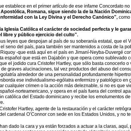
ue establece en el primer artículo de ese infame Concordato no 
, Apostólica, Romana, sigue siendo la de la Nación Dominic
nformidad con la Ley Divina y el Derecho Canónico”,
como l
Iglesia Católica el carácter de sociedad perfecta y le garant
l libre y público ejercicio del culto”.
us leyes que despojan al país de su soberanía estatal, que el Va
 el seno del país, para también ser mantenidos a costa de la po
Riquoy -que está aquí en el país en Jimaní-Neyba-Duvergé co
suita español que está en Dajabón y que opera como sublevado 
e el jodido cura Cristofer Hartley, que sólo basta conocerlo o
o de graves alucinaciones, tal vez productos del abuso del con
 egolatría alrededor de una personalidad profundamente hipertro
esborda ese individualismo-ególatra enfermizo y patológico en 
rar cualquier crimen o la acción más deleznable, si no es que
español-norteamericano, y opera en el país fuera del control 
ión católica del Estado dominicano y recibe los emolumentos de
e.
Cristofer Hartley, agente de la restauración y el carácter retróg
 del cardenal O’Connor con sede en los Estados Unidos, y no t
an dado la cara y ya están forzados a actuar a la claras, aquí