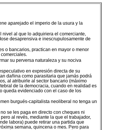
ene aparejado el imperio de la usura y la
nivel al que lo adquiriera el comerciante,
ndose desaprensiva e inescrupulosamente de
les o bancarios, practican en mayor o menor
 comerciales.
rmar su perversa naturaleza y su nociva
especulativo en expresión directa de su
 tan dañina como parasitaria que jamás podrá
, al atribuirle al sector bancario (máximo
rtebral de la democracia, cuando en realidad es
omo queda evidenciado con el caso de los
gimen burgués-capitalista neoliberal no tenga un
 no se les paga en directo con cheques ni
pero al revés, mediante la que el trabajador,
nde labora) puede retirar una partida que
a próxima semana, quincena o mes. Pero para