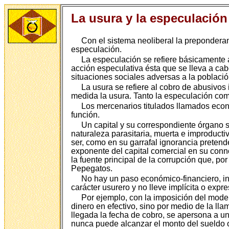
La usura y la especulación
Con el sistema neoliberal la preponderanc
especulación.
La especulación se refiere básicamente a
acción especulativa ésta que se lleva a c
situaciones sociales adversas a la població
La usura se refiere al cobro de abusivos
medida la usura. Tanto la especulación com
Los mercenarios titulados llamados econo
función.
Un capital y su correspondiente órgano s
naturaleza parasitaria, muerta e improduct
ser, como en su garrafal ignorancia pretend
exponente del capital comercial en su conn
la fuente principal de la corrupción que, p
Pepegatos.
No hay un paso económico-financiero, inc
carácter usurero y no lleve implícita o expre
Por ejemplo, con la imposición del model
dinero en efectivo, sino por medio de la ll
llegada la fecha de cobro, se apersona a un
nunca puede alcanzar el monto del sueldo o