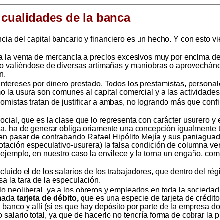
cualidades de la banca
ia del capital bancario y financiero es un hecho. Y con esto vi
 la venta de mercancía a precios excesivos muy por encima del 
abo valiéndose de diversas artimañas y maniobras o aprovechá
n.
 intereses por dinero prestado. Todos los prestamistas, persona
o la usura son comunes al capital comercial y a las actividades
mistas tratan de justificar a ambas, no logrando más que confi
ocial, que es la clase que lo representa con carácter usurero y 
iva, ha de generar obligatoriamente una concepción igualmente
en pasar de contrabando Rafael Hipólito Mejía y sus paniaguados
otación especulativo-usurera) la falsa condición de columna ve
or ejemplo, en nuestro caso la envilece y la torna un engaño, c
luido el de los salarios de los trabajadores, que dentro del ré
sa la tara de la especulación.
o neoliberal, ya a los obreros y empleados en toda la sociedad
amada
tarjeta de débito,
que es una especie de tarjeta de crédito 
 banco y allí (si es que hay depósito por parte de la empresa do
 salario total, ya que de hacerlo no tendría forma de cobrar l