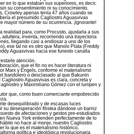
er en lo que estaban sus superiores, es decir,
 sin su consentimiento ni su conocimiento.
vas, Crowley apenas tenía 47 años cuando se
ebería el presumido Cagliostro Aguasvivas
de mayor número de su ocurrencia. ¡Ignorante!
 realidad para, como Procusto, ajustarla a sus
adultera, inventa, recorriendo una trayectoria
enes, llegando casi a endiosar a uno de los
), ese tal no es otro que Manolo Plata (Freddy
eddy Aguasvivas hacia ese funesto canalla
estarle atención.
ración, que el fin no es hacer literatura ni
por Marx y Engels, conforme el materialismo
 del bandolero o desclasado al que Bakunin
l Cagliostro Aguasvivas es clara, concreta y
Cagliostro y Maximiliano Gómez con el lumpen y
l autor que, como buen comerciante empobrecido
eza.
nte desequilibrado y de escasas luces
ir su desesperación filistea dándose un barniz
mpuesto de afectaciones y gestos pre-estudiados
" en Nueva York entienden perfectamente de lo
 hábito no hace al monje, nuestro Cagliostro
 lo que es el materialismo histórico,
aforma política e ideológica revolucionaria