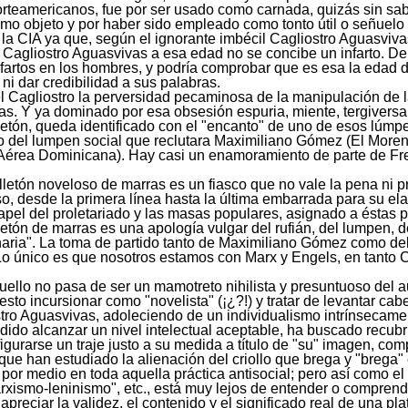
orteamericanos, fue por ser usado como carnada, quizás sin sab
omo objeto y por haber sido empleado como tonto útil o señuelo
 la CIA ya que, según el ignorante imbécil Cagliostro Aguasvi
 Cagliostro Aguasvivas a esa edad no se concibe un infarto. D
infartos en los hombres, y podría comprobar que es esa la edad 
i dar credibilidad a sus palabras.
 Cagliostro la perversidad pecaminosa de la manipulación de la
s. Y ya dominado por esa obsesión espuria, miente, tergiversa, 
nfletón, queda identificado con el "encanto" de uno de esos lúmp
o del lumpen social que reclutara Maximiliano Gómez (El Moreno
a Aérea Dominicana). Hay casi un enamoramiento de parte de Fr
lletón noveloso de marras es un fiasco que no vale la pena ni pr
o, desde la primera línea hasta la última embarrada para su elabo
apel del proletariado y las masas populares, asignado a éstas 
fletón de marras es una apología vulgar del rufián, del lumpen,
ionaria". La toma de partido tanto de Maximiliano Gómez como de
 Lo único es que nosotros estamos con Marx y Engels, en tanto 
 aquello no pasa de ser un mamotreto nihilista y presuntuoso de
esto incursionar como "novelista" (¡¿?!) y tratar de levantar cab
tro Aguasvivas, adoleciendo de un individualismo intrínsecame
edido alcanzar un nivel intelectual aceptable, ha buscado recubr
igurarse un traje justo a su medida a título de "su" imagen, co
ue han estudiado la alienación del criollo que brega y "brega
por medio en toda aquella práctica antisocial; pero así como el
ismo-leninismo", etc., está muy lejos de entender o comprender
eciar la validez, el contenido y el significado real de una plat