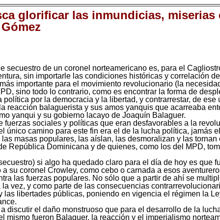
a glorificar las inmundicias, miserias
o Gómez
 secuestro de un coronel norteamericano es, para el Cagliostr
tura, sin importarle las condiciones históricas y correlación d
más importante para el movimiento revolucionario (la necesidad
PD, sino todo lo contrario, como es encontrar la forma de despl
política por la democracia y la libertad, y contrarrestar, de ese 
 la reacción balaguerista y sus amos yanquis que acarreaba en
lismo yanqui y su gobierno lacayo de Joaquín Balaguer.
e fuerzas sociales y políticas que eran desfavorables a la revolu
 el único camino para este fin era el de la lucha política, jamás e
las masas populares, las aíslan, las desmoralizan y las tornan e
s de República Dominicana y de quienes, como los del MPD, to
secuestro) si algo ha quedado claro para el día de hoy es que 
o a su coronel Crowley, como cebo o carnada a esos aventurero
ntra las fuerzas populares. No sólo que a partir de ahí se multi
 a la vez, y como parte de las consecuencias contrarrevolucionar
as libertades públicas, poniendo en vigencia el régimen la Le
ance.
 a discutir el daño monstruoso que para el desarrollo de la luch
el mismo fueron Balaguer, la reacción y el imperialismo nortea