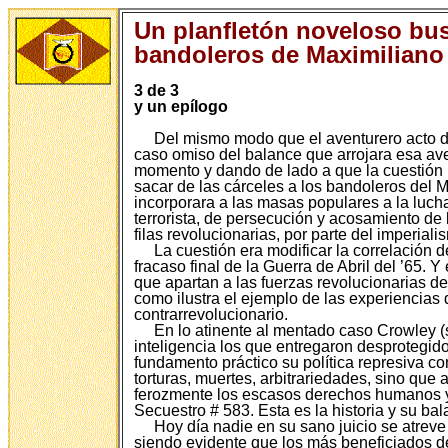
Un planfletón noveloso busc
bandoleros de Maximilian
3 de 3
y un epílogo
Del mismo modo que el aventurero acto de
caso omiso del balance que arrojara esa aven
momento y dando de lado a que la cuestión 
sacar de las cárceles a los bandoleros del M
incorporara a las masas populares a la lucha 
terrorista, de persecución y acosamiento de
filas revolucionarias, por parte del imperia
La cuestión era modificar la correlación d
fracaso final de la Guerra de Abril del ’65. Y
que apartan a las fuerzas revolucionarias de 
como ilustra el ejemplo de las experiencia
contrarrevolucionario.
En lo atinente al mentado caso Crowley (
inteligencia los que entregaron desprotegid
fundamento práctico su política represiva co
torturas, muertes, arbitrariedades, sino que
ferozmente los escasos derechos humanos y l
Secuestro # 583. Esta es la historia y su bal
Hoy día nadie en su sano juicio se atreve
siendo evidente que los más beneficiados d