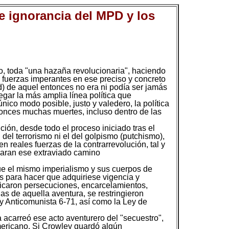
 e ignorancia del MPD y los
o, toda "una hazaña revolucionaria", haciendo
e fuerzas imperantes en ese preciso y concreto
) de aquel entonces no era ni podía ser jamás
egar la más amplia línea política que
único modo posible, justo y valedero, la política
tonces muchas muertes, incluso dentro de las
ción, desde todo el proceso iniciado tras el
l del terrorismo ni el del golpismo (putchismo),
n reales fuerzas de la contrarrevolución, tal y
maran ese extraviado camino
fue el mismo imperialismo y sus cuerpos de
s para hacer que adquiriese vigencia y
plicaron persecuciones, encarcelamientos,
ias de aquella aventura, se restringieron
y Anticomunista 6-71, así como la Ley de
a acarreó ese acto aventurero del "secuestro",
mericano. Si Crowley guardó algún