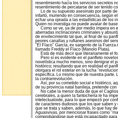
resentimiento hacia los servicios secretos n
resentimiento de percatarse de ser tenido c
Lo de su supuesto asesinato por parte de
infartó, muriendo en consecuencia, según el
echar una ojeada a las estadísticas de los 
Quien no investiga no puede avalar de base n
Como se ve, ya de por medio impera en el
aberradas inclinaciones criminales y absurda
de envilecimiento tal que, al final de su pa
peores canallas y rufianes asesinos del sen
"El Flaco" García, ex sargento de la Fuerz
llamado Freddy el Flaco (Manolo Plata).
Está de más decir que literariamente el fo
Pero sí es evidente en el panfleto novelos
novelística mucho menos, sino denigrar el p
histórico; resultando que en realidad el pan
otorgara el rol estelar en la lucha "revoluc
específica. Lo mismo que de nuestra parte.
la contrarrevolución.
Así, por su cometido social e histórico,
de su provincia natal banileja, pretende con 
No cabe la menor duda de que el Caglios
cerebrales, a quien la fantochería le ha imp
intelectualoide, para lo que empezó por conf
de caracteres dudosos que los que saben y q
que se trata y saben, además, lo que hay de 
Aguasvivas, por mencionar frases como "marx
comprobándose que está incapacitado para apr