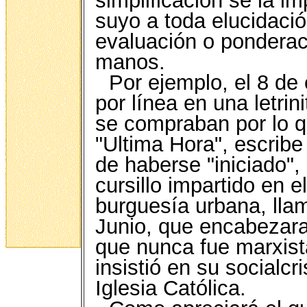
simplificación se la 
suyo a toda elucidaci
evaluación o pondera
manos.
Por ejemplo, el 8 de
por línea en una letrin
se compraban por lo q
"Ultima Hora", escrib
de haberse "iniciado",
cursillo impartido en e
burguesía urbana, lla
Junio, que encabezara
que nunca fue marxis
insistió en su socialc
Iglesia Católica.