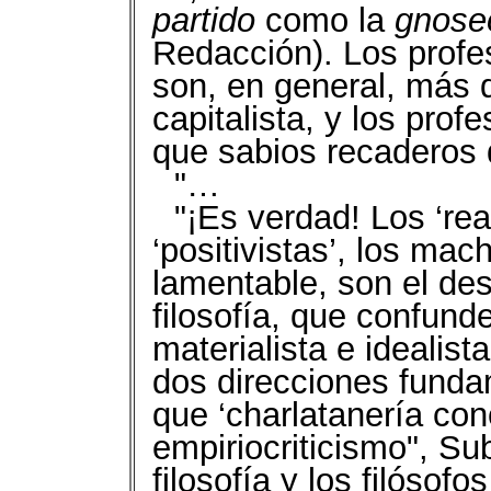
partido
como la
gnose
Redacción). Los profe
son, en general, más 
capitalista, y los prof
que sabios recaderos 
"…
"¡Es verdad! Los ‘rea
‘positivistas’, los mac
lamentable, son el de
filosofía, que confund
materialista e idealist
dos direcciones funda
que ‘charlatanería conc
empiriocriticismo", Su
filosofía y los filósofo