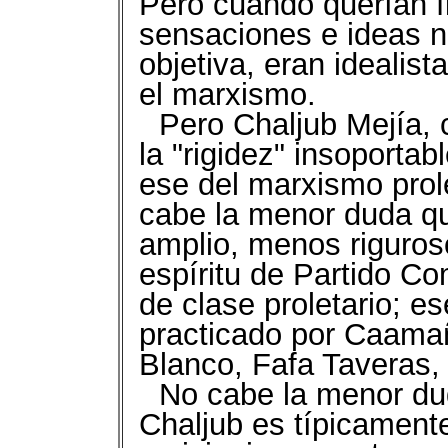
Pero cuando querían fi
sensaciones e ideas n
objetiva, eran ideali
el marxismo.
Pero Chaljub Mejía, 
la "rigidez" insoporta
ese del marxismo prol
cabe la menor duda q
amplio, menos riguroso
espíritu de Partido Co
de clase proletario; e
practicado por Caam
Blanco, Fafa Taveras,
No cabe la menor du
Chaljub es típicamente