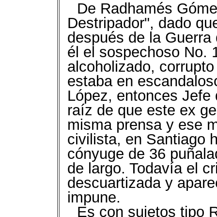
De Radhamés Gómez 
Destripador", dado qu
después de la Guerra d
él el sospechoso No. 
alcoholizado, corrupt
estaba en escandaloso
López, entonces Jefe d
raíz de que este ex ge
misma prensa y ese m
civilista, en Santiago
cónyuge de 36 puñala
de largo. Todavía el cr
descuartizada y apare
impune.
Es con sujetos tipo