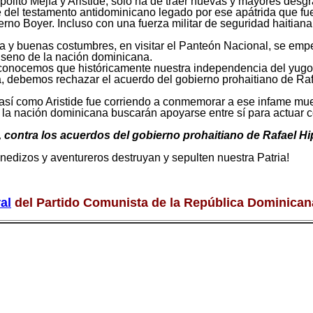
pólito Mejía y Aristide, sólo ha de traer nuevas y mayores desg
e del testamento antidominicano legado por ese apátrida que 
no Boyer. Incluso con una fuerza militar de seguridad haitiana 
sía y buenas costumbres, en visitar el Panteón Nacional, se emp
 seno de la nación dominicana.
conocemos que históricamente nuestra independencia del yugo h
, debemos rechazar el acuerdo del gobierno prohaitiano de Rafa
sí como Aristide fue corriendo a conmemorar a ese infame mu
en la nación dominicana buscarán apoyarse entre sí para actuar 
 contra los acuerdos del gobierno prohaitiano de Rafael Hip
edizos y aventureros destruyan y sepulten nuestra Patria!
al
del Partido Comunista de la República Dominic