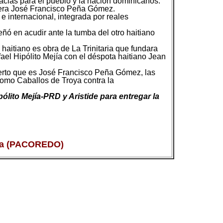
racias para el pueblo y la nación dominicanos.
fuera José Francisco Peña Gómez.
e internacional, integrada por reales
eñó en acudir ante la tumba del otro haitiano
aitiano es obra de La Trinitaria que fundara
el Hipólito Mejía con el déspota haitiano Jean
erto que es José Francisco Peña Gómez, las
como Caballos de Troya contra la
ólito Mejía-PRD y Aristide para entregar la
ana (PACOREDO)