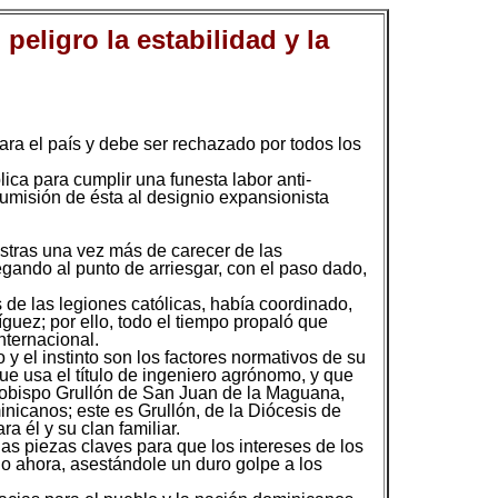
peligro la estabilidad y la
ara el país y debe ser rechazado por todos los
lica para cumplir una funesta labor anti-
sumisión de ésta al designio expansionista
estras una vez más de carecer de las
egando al punto de arriesgar, con el paso dado,
 de las legiones católicas, había coordinado,
guez; por ello, todo el tiempo propaló que
nternacional.
y el instinto son los factores normativos de su
e usa el título de ingeniero agrónomo, y que
so obispo Grullón de San Juan de la Maguana,
nicanos; este es Grullón, de la Diócesis de
 él y su clan familiar.
las piezas claves para que los intereses de los
o ahora, asestándole un duro golpe a los