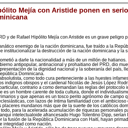
lito Mejía con Aristide ponen en serio 
ominicana
D y de Rafael Hipólito Mejía con Aristide es un grave peligro p
 fanático enemigo de la nación dominicana, fue traído a la Repúb
e institucionalizar la destrucción de la nación dominicana y la 
ometió a darle la nacionalidad a más de un millón de hatianos.
bierno antipopular, antinacional y prohaitiano del PRD, dio mu
presentación de la dignidad nacional y la soberanía del país, ll
 República Dominicana.
absolutista, como todo cura perteneciente a las huestes infames
os indignos obispos y el cardenal Nicolás de Jesús López Rodrí
rticular, contrario a como demandan las reglas del protocolo i
e es un hombre carente de toda cultura, donde el individualismo 
primarios y que apenas es un tosco perito agrónomo de campo qu
 eclesiásticas, con lazos de íntima familiaridad con el ambicio
os placeres mundanos más que de la suerte de los católicos domi
odo, para la acelerada acumulación de riquezas personales para
mbanqui intelectualoide afrancesado Hugo Tolentino Dipp, serían 
 la fusión de la República Dominicana con Haití, hayan primad
 e integridad como nación.