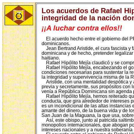
Los acuerdos de Rafael Hipó
integridad de la nación d
¡¡A luchar contra ellos!!
El acuerdo hecho entre el gobierno del PR
dominicanos.
Jean Bertrand Aristide, el cura fascista y
dominicana y de hecho, pretender legalizar 
haitiano.
Rafael Hipólito Mejía claudicó y se compr
Rafael Hipólito Mejía, encabezando el go
condiciones necesarias para sustentar la re
la integridad y supervivencia misma de la
Aristide, con una mentalidad despótica y 
previa y secretamente, sus propósitos con l
venía a República Dominicana sin agenda pa
Rafael Hipólito Mejía, hemos reiterado qu
conducta, que gira alrededor de intereses 
es un incondicional de las altas instancias
amante del dinero, de la buena vida y de l
San Juan de la Maguana, la que usa, sobre t
Así, este obispo, junto al patricida salti
monopolios internacionales, que abogan por
intereses nacionales y a nuestra soberanía