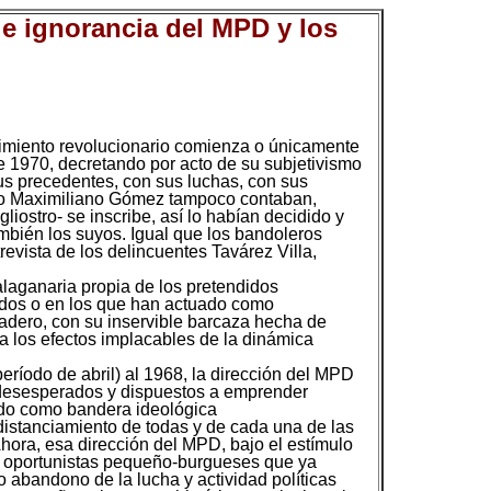
 e ignorancia del MPD y los
ovimiento revolucionario comienza o únicamente
 1970, decretando por acto de su subjetivismo
sus precedentes, con sus luchas, con sus
olero Maximiliano Gómez tampoco contaban,
ostro- se inscribe, así lo habían decidido y
ambién los suyos. Igual que los bandoleros
vista de los delincuentes Tavárez Villa,
alaganaria propia de los pretendidos
ulados o en los que han actuado como
cadero, con su inservible barcaza hecha de
a los efectos implacables de la dinámica
eríodo de abril) al 1968, la dirección del MPD
 desesperados y dispuestos a emprender
mido como bandera ideológica
distanciamiento de todas y de cada una de las
hora, esa dirección del MPD, bajo el estímulo
s oportunistas pequeño-burgueses que ya
o abandono de la lucha y actividad políticas