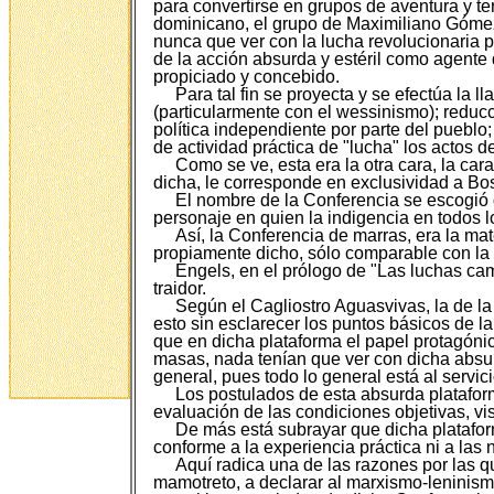
para convertirse en grupos de aventura y te
dominicano, el grupo de Maximiliano Gómez,
nunca que ver con la lucha revolucionaria 
de la acción absurda y estéril como agente
propiciado y concebido.
Para tal fin se proyecta y se efectúa la
(particularmente con el wessinismo); reducc
política independiente por parte del puebl
de actividad práctica de "lucha" los actos d
Como se ve, esta era la otra cara, la cara
dicha, le corresponde en exclusividad a Bos
El nombre de la Conferencia se escogió de
personaje en quien la indigencia en todos l
Así, la Conferencia de marras, era la ma
propiamente dicho, sólo comparable con la 
Engels, en el prólogo de "Las luchas ca
traidor.
Según el Cagliostro Aguasvivas, la de la
esto sin esclarecer los puntos básicos de l
que en dicha plataforma el papel protagónic
masas, nada tenían que ver con dicha absur
general, pues todo lo general está al servic
Los postulados de esta absurda platafor
evaluación de las condiciones objetivas, vis
De más está subrayar que dicha plataforma
conforme a la experiencia práctica ni a la
Aquí radica una de las razones por las 
mamotreto, a declarar al marxismo-leninismo