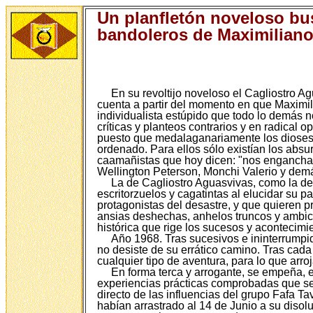
Un planfletón noveloso bus
bandoleros de Maximilian
En su revoltijo noveloso el Cagliostro A
cuenta a partir del momento en que Maximi
individualista estúpido que todo lo demás n
críticas y planteos contrarios y en radical
puesto que medalaganariamente los dioses p
ordenado. Para ellos sólo existían los absu
caamañistas que hoy dicen: "nos engancham
Wellington Peterson, Monchi Valerio y demás
La de Cagliostro Aguasvivas, como la de 
escritorzuelos y cagatintas al elucidar su 
protagonistas del desastre, y que quieren p
ansias deshechas, anhelos truncos y ambici
histórica que rige los sucesos y acontecimie
Año 1968. Tras sucesivos e ininterrumpid
no desiste de su errático camino. Tras ca
cualquier tipo de aventura, para lo que arr
En forma terca y arrogante, se empeña, e
experiencias prácticas comprobadas que se 
directo de las influencias del grupo Fafa
habían arrastrado al 14 de Junio a su disol