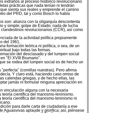
s extraños al proceso histórico revolucionario
etas prácticas que nada tenían ni tendrán
 que sienta sus reales y emprende el camino
ntro del PRD, tal y como Bosch lo había
os son: alianza con la oligarquía descontenta
uro y simple; golpe de Estado; nada de lucha
s clandestinos revolucionarios (CCR), así como
renciada de la actividad política propiamente
io del 1961.
na formación teórica ni política, o sea, de un
ritual bajo todas las formas.
 formación del desclasado y del lumpen social
en "El XVIII Brumario".
 que se rodea del lumpen social es de hecho un
"perfecta" (comillas nuestras). Pero afirma
edecía. Y claro está, haciendo caso omiso de
as calendas griegas, y de hecho ellas, las
eptar jamás ni formular ninguna apreciación en
in vinculación alguna con la necesaria
 teoría científica del marxismo-leninismo.
 teoría científica del marxismo-leninismo ni
icano.
dición para darle carta de ciudadanía a ese
de Aguasvivas aplaude y glorifica; así, piénsese