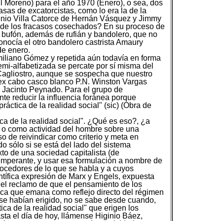
l Moreno) para el año 1970 (Enero), o sea, dos
as de excatorcistas, como lo era la de la
minio Villa Catorce de Hernán Vásquez y Jimmy
 de los fracasos cosechados? En su proceso de
bufón, además de rufián y bandolero, que no
onocía el otro bandolero castrista Amaury
de enero.
miliano Gómez y repetida aún todavía en forma
mi-alfabetizada se percate por sí misma del
agliostro, aunque se sospecha que nuestro
ga ex cabo casco blanco P.N. Winston Vargas
e Jacinto Peynado. Para el grupo de
te reducir la influencia foránea porque
áctica de la realidad social" (sic) (Obra de
ica de la realidad social". ¿Qué es eso?, ¿a
ón o como actividad del hombre sobre una
so de reivindicar como criterio y meta en
ido sólo si se está del lado del sistema
to de una sociedad capitalista (de
 imperante, y usar esa formulación a nombre de
nocedores de lo que se habla y a cuyos
científica expresión de Marx y Engels, expuesta
, el reclamo de que el pensamiento de los
tica que emana como reflejo directo del régimen
se habían erigido, no se sabe desde cuando,
ca de la realidad social" que erigen los
a el día de hoy, llámense Higinio Báez,