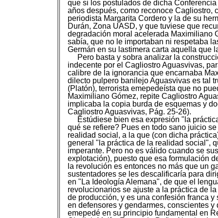
que si los postulados de dicha Conferencia
años después, como reconoce Cagliostro, ca
periodista Margarita Cordero y la de su h
Durán, Zona UASD, y que tuviese que recur
degradación moral acelerada Maximiliano G
sabía, que no le importaban ni respetaba la
Germán en su lastimera carta aquella que la
Pero basta y sobra analizar la construc
indecente por el Cagliostro Aguasvivas, pa
calibre de la ignorancia que encarnaba M
dilecto pulpero banilejo Aguasvivas es tal 
(Platón), terrorista emepedeísta que no pue
Maximiliano Gómez, repite Cagliostro Aguas
implicaba la copia burda de esquemas y dogm
Cagliostro Aguasvivas, Pág. 25-26).
Estúdiese bien esa expresión "la práctica
qué se refiere? Pues en todo sano juicio s
realidad social, a la que (con dicha práctic
general "la práctica de la realidad social", 
imperante. Pero no es válido cuando se sus
explotación), puesto que esa formulación d
la revolución es entonces no más que un ga
sustentadores se les descalificaría para diri
en "La Ideología Alemana", de que el lengua
revolucionarios se ajuste a la práctica de 
de producción, y es una confesión franca 
en defensores y gendarmes, conscientes y de
emepedé en su principio fundamental en Re