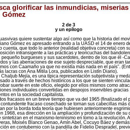
ca glorificar las inmundicias, miserias
o Gómez
2 de 3
y un epílogo
guasvivas quiere sustentar algo así como que la historia del m
liano Gómez es apresado entrando a la UASD el 14 de enero de
o cuenta, que todo lo anterior (realidad objetiva concreta) con 
 oposición intransigente a las prácticas y teoricuchas del band
equeño burgueses y sus sacerdotes, dentro de los que él -Cagli
rdos y las aberraciones de ese sujeto despreciable, que eran t
os con Caamaño ya que no existía más nada en el país". (Entre
 lacras con Ana Mitila Lora, publicados en Listín Diario).
Chaljub Mejía, es una típica representación subjetivista y med
pasado a través de hechos históricos a los que se sienten vinc
robar suerte en este oficio, elegido por ellos mismos como atra
ones individuales convertidas en despojos inservibles gracias 
ntos en la sociedad capitalista.
os fracasos en un breve tiempo que va del 1965 (finalizado el p
da contundente fracaso cosechado se tornan sus cabecillas más
ojan por la borda toda teoría que hubiesen anteriormente esgri
n 1968, esa dirección en la ampliación y profundización de su 
sintetizan en el marxismo-leninismo en torno a la revolución. A
 Taveras, Moisés Blanco Genao, Amín Abel, Cocuyo Báez y demá
ución en contubernio con la pandilla de Fidelio Despradel, previ