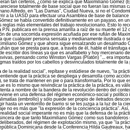
 eran tan certeros, ¿cómo se explica que Maximiliano Gómez (E
reciese totalmente de base social que no fueran las mismas cas
ermano Alfredo, en "Las Damas", Ciudad Nueva, si no el Condo
rir a la UASD para efectuar una Asamblea de base de balance
ómez se había convertido definitivamente en un payaso, en un 
s reglas más elementales del trabajo revolucionario. Esto lo rec
 P.N. publicara en la prensa amarilla a raíz de su muerte el 12 
ción de una socorrida expresión acuñada por ese rufián de Maxi
ra que cualquier persona sensata y medianamente ilustrada o se
aximiliano Gómez y que ahora sigue ensalzando un desalmado C
truhán que se presta para que, a través de él, hable el tránsfu
de escribir dos líneas ya que es analfabeto y hoy mercenario d
vivas, pensando como Winston Vargas (Platón) "... era importan
as traídos por los cabellos y desvinculados totalmente de la pr
 de la realidad social", repítase y estúdiese de nuevo, "la práct
e entiende que la práctica se despliega y desarrolla como acci
a), se trata de mantener en pie o para transformarla. Por lo que e
que es lo mismo que reivindicar la práctica de la práctica, es vál
tenta a nombre de la bandera de la revolución dentro del contex
eviene en una defensa del régimen económico-social y político
limatías (embrollo) y sólo puede ser propio de iletrados desco
gir hasta un ventorrillo de barrio si se les juzga a la luz de la 
je no es más que "la expresión de la conciencia práctica". Así
la realidad social imperante no es más que la defensa de la prác
y sincera de que tanto Maximiliano Gómez como sus bandoleros 
liberados, del régimen de explotación mismo, ya que "la prácti
pública Dominicana desde la Conferencia Hilda Gautreaux, hast