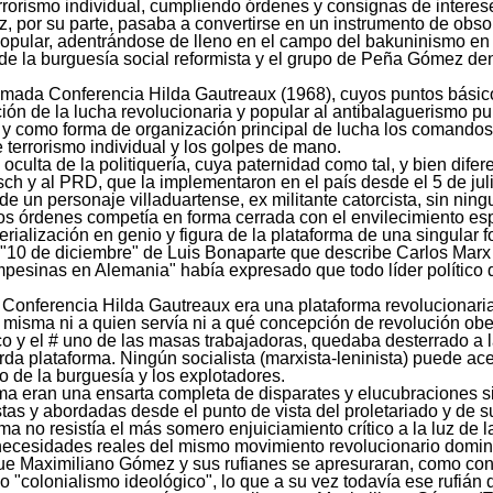
rrorismo individual, cumpliendo órdenes y consignas de interese
 por su parte, pasaba a convertirse en un instrumento de obsol
popular, adentrándose de lleno en el campo del bakuninismo en
 de la burguesía social reformista y el grupo de Peña Gómez de
 llamada Conferencia Hilda Gautreaux (1968), cuyos puntos básic
ión de la lucha revolucionaria y popular al antibalaguerismo p
o; y como forma de organización principal de lucha los comando
e terrorismo individual y los golpes de mano.
 oculta de la politiquería, cuya paternidad como tal, y bien dife
ch y al PRD, que la implementaron en el país desde el 5 de jul
 un personaje villaduartense, ex militante catorcista, sin ningu
os órdenes competía en forma cerrada con el envilecimiento espi
terialización en genio y figura de la plataforma de una singular
"10 de diciembre" de Luis Bonaparte que describe Carlos Marx 
mpesinas en Alemania" había expresado que todo líder político
 Conferencia Hilda Gautreaux era una plataforma revolucionaria 
a misma ni a quien servía ni a qué concepción de revolución ob
o y el # uno de las masas trabajadoras, quedaba desterrado a l
da plataforma. Ningún socialista (marxista-leninista) puede ac
io de la burguesía y los explotadores.
ma eran una ensarta completa de disparates y elucubraciones s
tas y abordadas desde el punto de vista del proletariado y de su
 no resistía el más somero enjuiciamiento crítico a la luz de la
s necesidades reales del mismo movimiento revolucionario domin
que Maximiliano Gómez y sus rufianes se apresuraran, como con
 "colonialismo ideológico", lo que a su vez todavía ese rufián 