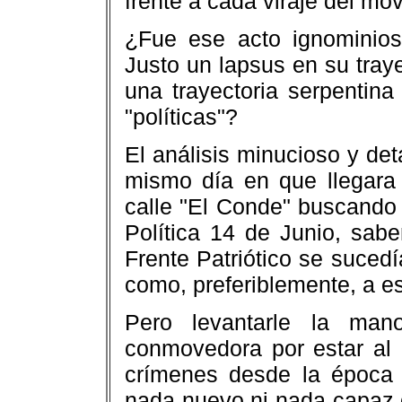
frente a cada viraje del mo
¿Fue ese acto ignominio
Justo un lapsus en su traye
una trayectoria serpentin
"políticas"?
El análisis minucioso y det
mismo día en que llegara 
calle "El Conde" buscando
Política 14 de Junio, sab
Frente Patriótico se suced
como, preferiblemente, a e
Pero levantarle la man
conmovedora por estar al 
crímenes desde la época d
nada nuevo ni nada capaz d