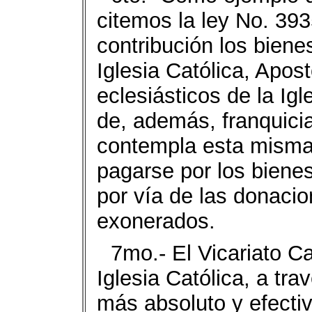
citemos la ley No. 393
contri­bución los bien
Iglesia Católi­ca, Apo
eclesiásticos de la Ig
de, además, franquicia
con­templa esta misma 
pagarse por los bienes
por vía de las donaci
exonerados.
7mo.- El Vicariato Ca
Iglesia Católica, a trav
más absoluto y efecti