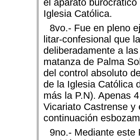
el apa­rato burocrático
Iglesia Católica.
8vo.- Fue en pleno ej
litar-confesional que 
delibe­radamente a las
matanza de Pal­ma Sola
del control abso­luto d
de la Iglesia Cató­lica 
más la P.N). Apenas 4
Vicariato Castrense y 
conti­nuación esbozam
9no.- Mediante este 