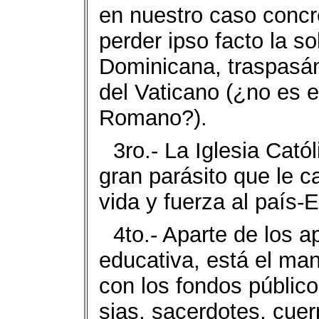
en nuestro caso concr
per­der ipso facto la 
Domi­nicana, traspasá
del Vati­cano (¿no es 
Romano?).
3ro.- La Iglesia Cató
gran parásito que le c
vida y fuerza al país-
4to.- Aparte de los a
educativa, está el man
con los fondos público
sias, sacerdotes, cue