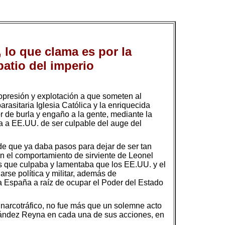
, lo que clama es por la
patio del imperio
, opresión y explotación a que someten al
parasitaria Iglesia Católica y la enriquecida
r de burla y engaño a la gente, mediante la
 a EE.UU. de ser culpable del auge del
de que ya daba pasos para dejar de ser tan
en el comportamiento de sirviente de Leonel
s que culpaba y lamentaba que los EE.UU. y el
rse política y militar, además de
 a España a raíz de ocupar el Poder del Estado
 narcotráfico, no fue más que un solemne acto
rnández Reyna en cada una de sus acciones, en