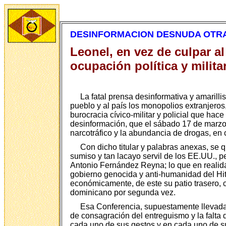
DESINFORMACION DESNUDA OTRA
Leonel, en vez de culpar al
ocupación política y milita
La fatal prensa desinformativa y amarilli
pueblo y al país los monopolios extranjeros, 
burocracia cívico-militar y policial que ha
desinformación, que el sábado 17 de marzo
narcotráfico y la abundancia de drogas, en 
Con dicho titular y palabras anexas, se
sumiso y tan lacayo servil de los EE.UU., p
Antonio Fernández Reyna; lo que en realid
gobierno genocida y anti-humanidad del Hit
económicamente, de este su patio trasero, c
dominicano por segunda vez.
Esa Conferencia, supuestamente llevada 
de consagración del entreguismo y la falt
cada uno de sus gestos y en cada uno de s