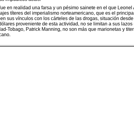
 fue en realidad una farsa y un pésimo sainete en el que Leone
ajes títeres del imperialismo norteamericano, que es el princip
 sus vínculos con los cárteles de las drogas, situación desde v
dólares proveniente de esta actividad, no se limitan a sus lazos
nidad-Tobago, Patrick Manning, no son más que marionetas y titer
cano.