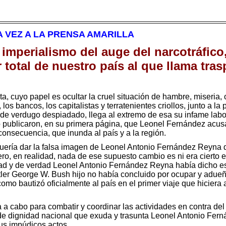
 VEZ A LA PRENSA AMARILLA
 imperialismo del auge del narcotráfico
r total de nuestro país al que llama tras
sta, cuyo papel es ocultar la cruel situación de hambre, miseria
los bancos, los capitalistas y terratenientes criollos, junto a la 
ce de verdugo despiadado, llega al extremo de esa su infame labo
 publicaron, en su primera página, que Leonel Fernández acusa
consecuencia, que inunda al país y a la región.
 quería dar la falsa imagen de Leonel Antonio Fernández Reyna 
ero, en realidad, nada de ese supuesto cambio es ni era cierto 
ad y de verdad Leonel Antonio Fernández Reyna había dicho e
ler George W. Bush hijo no había concluido por ocupar y adueña
omo bautizó oficialmente al país en el primer viaje que hiciera
a cabo para combatir y coordinar las actividades en contra del
a de dignidad nacional que exuda y trasunta Leonel Antonio Fe
us impúdicos actos.