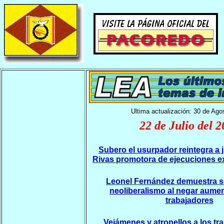
Ultima actualización: 30 de Ago
22 de Julio del 
Subero el usurpador reintegra a 
Rivas promotora de ejecuciones ex
Leonel Fernández demuestra se
neoliberalismo al negar aument
trabajadores
Vejámenes y atropellos a los tr