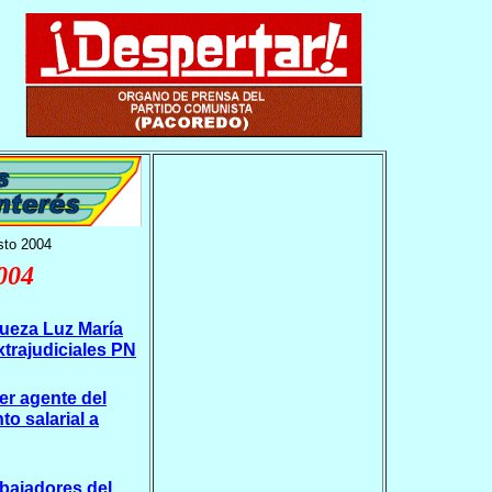
sto 2004
2004
jueza Luz María
trajudiciales PN
r agente del
o salarial a
abajadores del