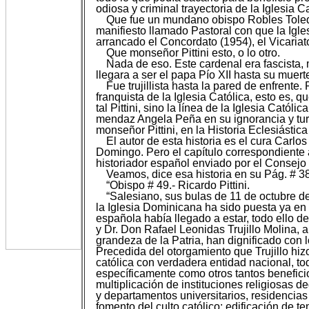
odiosa y criminal trayectoria de la Iglesia Ca
Que fue un mundano obispo Robles Toleda
manifiesto llamado Pastoral con que la Igles
arrancado el Concordato (1954), el Vicaria
Que monseñor Pittini esto, o lo otro.
Nada de eso. Este cardenal era fascista, m
llegara a ser el papa Pío XII hasta su muer
Fue trujillista hasta la pared de enfrente.
franquista de la Iglesia Católica, esto es, q
tal Pittini, sino la línea de la Iglesia Cató
mendaz Angela Peña en su ignorancia y turb
monseñor Pittini, en la Historia Eclesiástic
El autor de esta historia es el cura Carl
Domingo. Pero el capítulo correspondiente al
historiador español enviado por el Consej
Veamos, dice esa historia en su Pág. # 3
“Obispo # 49.- Ricardo Pittini.
“Salesiano, sus bulas de 11 de octubre d
la Iglesia Dominicana ha sido puesta ya en
española había llegado a estar, todo ello d
y Dr. Don Rafael Leonidas Trujillo Molina, 
grandeza de la Patria, han dignificado con l
Precedida del otorgamiento que Trujillo hiz
católica con verdadera entidad nacional, 
específicamente como otros tantos beneficio
multiplicación de instituciones religiosas 
y departamentos universitarios, residencias 
fomento del culto católico; edificación de t