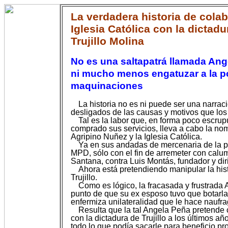
La verdadera historia de cola
Iglesia Católica con la dictad
Trujillo Molina
No es una saltapatrá llamada Ang
ni mucho menos engatuzar a la po
maquinaciones
La historia no es ni puede ser una narra
desligados de las causas y motivos que lo
Tal es la labor que, en forma poco escru
comprado sus servicios, lleva a cabo la nom
Agripino Nuñez y la Iglesia Católica.
Ya en sus andadas de mercenaria de la plu
MPD, sólo con el fin de arremeter con calum
Santana, contra Luis Montás, fundador y d
Ahora está pretendiendo manipular la histo
Trujillo.
Como es lógico, la fracasada y frustrada
punto de que su ex esposo tuvo que botarla
enfermiza unilateralidad que le hace naufr
Resulta que la tal Angela Peña pretende ci
con la dictadura de Trujillo a los últimos 
todo lo que podía sacarle para beneficio pro