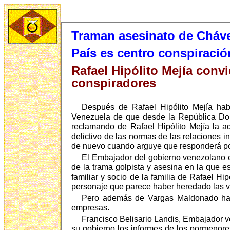
Traman asesinato de Cháv
País es centro conspiració
Rafael Hipólito Mejía convi
conspiradores
Después de Rafael Hipólito Mejía hab
Venezuela de que desde la República Dom
reclamando de Rafael Hipólito Mejía la 
delictivo de las normas de las relaciones i
de nuevo cuando arguye que responderá por
El Embajador del gobierno venezolano en
de la trama golpista y asesina en la que es
familiar y socio de la familia de Rafael H
personaje que parece haber heredado las voc
Pero además de Vargas Maldonado hay 
empresas.
Francisco Belisario Landis, Embajador v
su gobierno los informes de los pormenore