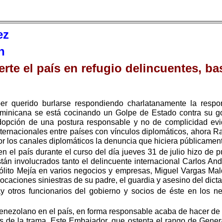
ez
n
erte el país en refugio delincuentes, b
er querido burlarse respondiendo charlatanamente la resp
inicana se está cocinando un Golpe de Estado contra su go
adopción de una postura responsable y no de complicidad ev
nternacionales entre países con vínculos diplomáticos, ahora Ra
 los canales diplomáticos la denuncia que hiciera públicame
 el país durante el curso del día jueves 31 de julio hizo de p
tán involucrados tanto el delincuente internacional Carlos And
ipólito Mejía en varios negocios y empresas, Miguel Vargas Ma
aciones siniestras de su padre, el guardia y asesino del dictad
otros funcionarios del gobierno y socios de éste en los n
enezolano en el país, en forma responsable acaba de hacer de p
s de la trama. Este Embajador, que ostenta el rango de Gener