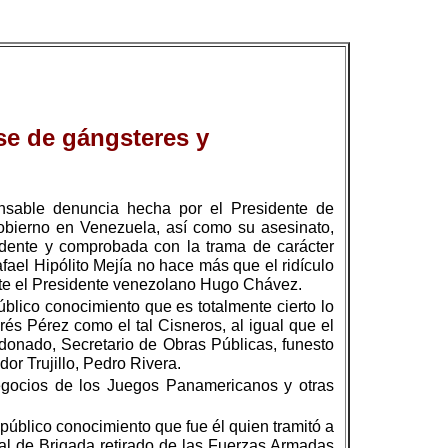
ase de gángsteres y
onsable denuncia hecha por el Presidente de
bierno en Venezuela, así como su asesinato,
idente y comprobada con la trama de carácter
fael Hipólito Mejía no hace más que el ridículo
nte el Presidente venezolano Hugo Chávez.
úblico conocimiento que es totalmente cierto lo
rés Pérez como el tal Cisneros, al igual que el
ldonado, Secretario de Obras Públicas, funesto
or Trujillo, Pedro Rivera.
egocios de los Juegos Panamericanos y otras
úblico conocimiento que fue él quien tramitó a
al de Brigada retirado de las Fuerzas Armadas