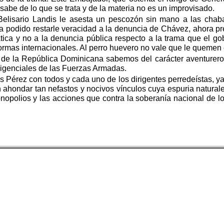
abe de lo que se trata y de la materia no es un improvisado.
elisario Landis le asesta un pescozón sin mano a las chabac
 ha podido restarle veracidad a la denuncia de Chávez, ahora p
ática y no a la denuncia pública respecto a la trama que el 
rmas internacionales. Al perro huevero no vale que le quemen e
 de la República Dominicana sabemos del carácter aventurero 
rigenciales de las Fuerzas Armadas.
s Pérez con todos y cada uno de los dirigentes perredeístas, 
 ahondar tan nefastos y nocivos vínculos cuya espuria natur
monopolios y las acciones que contra la soberanía nacional de 