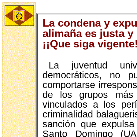
La condena y expul
alimaña es justa y
¡¡Que siga vigente!
La juventud unive
democráticos, no pu
comportarse irrespon
de los grupos más r
vinculados a los per
criminalidad balagueri
sanción que expulsa
Santo Domingo (UAS