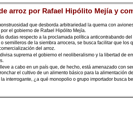
e arroz por Rafael Hipólito Mejía y c
truosidad que desborda arbitrariedad la quema con aviones y 
 por el gobierno de Rafael Hipólito Mejía.
s dudas respecto a la proclamada política anticontrabando del 
 o semilleros de la siembra arrocera, se busca facilitar que l
omercialización del arroz.
divisa suprema el gobierno el neoliberalismo y la libertad de
s.
lleve a cabo en un país que, de hecho, está amenazado con se
 tronchar el cultivo de un alimento básico para la alimentación d
la interrogante, ¿a qué monopolio o grupo importador busca ben