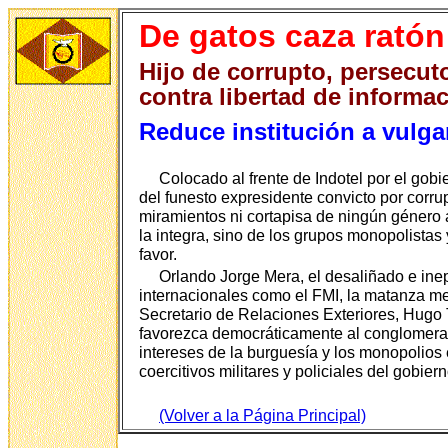
De gatos caza ratón
Hijo de corrupto, persecut
contra libertad de informa
Reduce institución a vulgar
Colocado al frente de Indotel por el gob
del funesto expresidente convicto por corr
miramientos ni cortapisa de ningún género a
la integra, sino de los grupos monopolistas
favor.
Orlando Jorge Mera, el desaliñado e ine
internacionales como el FMI, la matanza me
Secretario de Relaciones Exteriores, Hugo T
favorezca democráticamente al conglomerado
intereses de la burguesía y los monopolios
coercitivos militares y policiales del gobi
(Volver a la Página Principal)