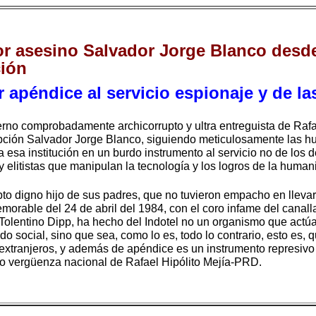
or asesino Salvador Jorge Blanco desde
ción
 apéndice al servicio espionaje y de la
ierno comprobadamente archicorrupto y ultra entreguista de Rafae
upción Salvador Jorge Blanco, siguiendo meticulosamente las hu
 esa institución en un burdo instrumento al servicio no de los 
 y elitistas que manipulan la tecnología y los logros de la hu
pto digno hijo de sus padres, que no tuvieron empacho en lleva
morable del 24 de abril del 1984, con el coro infame del canal
olentino Dipp, ha hecho del Indotel no un organismo que actúa 
 social, sino que sea, como lo es, todo lo contrario, esto es, 
 extranjeros, y además de apéndice es un instrumento represivo
erno vergüenza nacional de Rafael Hipólito Mejía-PRD.