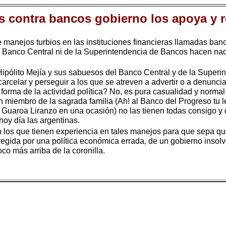
s contra bancos gobierno los apoya y 
 manejos turbios en las instituciones financieras llamadas banc
del Banco Central ni de la Superintendencia de Bancos hacen na
Hipólito Mejía y sus sabuesos del Banco Central y de la Superi
arcelar y perseguir a los que se atreven a advertir o a denunci
rma de la actividad política? No, es pura casualidad y normal 
 miembro de la sagrada familia (Ah! al Banco del Progreso tu l
o Guaroa Liranzo en una ocasión) no las tienen todas consigo 
oy día las argentinas.
on los que tienen experiencia en tales manejos para que sepa q
gida por una política económica errada, de un gobierno insolve
oco más arriba de la coronilla.