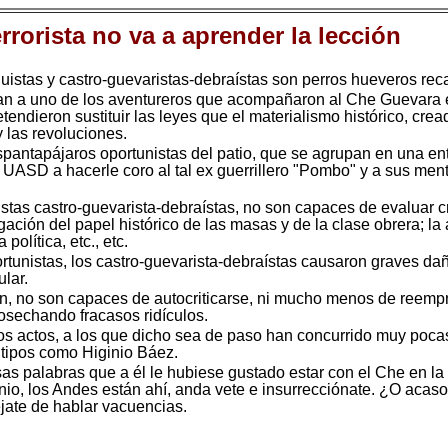
rorista no va a aprender la lección
stas y castro-guevaristas-debraístas son perros hueveros recal
tan a uno de los aventureros que acompañaron al Che Guevara 
endieron sustituir las leyes que el materialismo histórico, cre
y las revoluciones.
pantapájaros oportunistas del patio, que se agrupan en una e
a UASD a hacerle coro al tal ex guerrillero "Pombo" y a sus m
istas castro-guevarista-debraístas, no son capaces de evaluar c
ación del papel histórico de las masas y de la clase obrera; la 
olítica, etc., etc.
rtunistas, los castro-guevarista-debraístas causaron graves da
lar.
on, no son capaces de autocriticarse, ni mucho menos de reem
osechando fracasos ridículos.
s actos, a los que dicho sea de paso han concurrido muy pocas
 tipos como Higinio Báez.
sas palabras que a él le hubiese gustado estar con el Che en la
nio, los Andes están ahí, anda vete e insurrecciónate. ¿O acas
jate de hablar vacuencias.