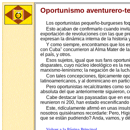
Oportunismo aventurero-ter
Los oportunistas pequeño-burgueses foqui
Esto acaban de confirmarlo cuando invi
exportación de revoluciones con las que pret
expresan la dinámica interna de la historia 
Y como siempre, encontramos que los es
con Cuba" concurrieron al Alma Mater de l
el país, y otros.
Esos sujetos, igual que sus fans oportun
disparates, cuyo núcleo ideológico es la neg
marxismo-leninismo; la negación de la lucha p
Con tales concepciones, típicamente opo
latinoamericanos, y al dominicano en particu
Pero oportunistas recalcitrantes como s
absoluta del que anteriormente siguieron, c
Cabe destacar las payasadas que en eso
reunieron ni 200, han estado escenificando
Este, ridículamente afirmó en unas insul
nosotros quisiéramos recordarle: Pero, Higi
que se están pudriendo? Anda, vamos, y dé
Volver a la Página Principal