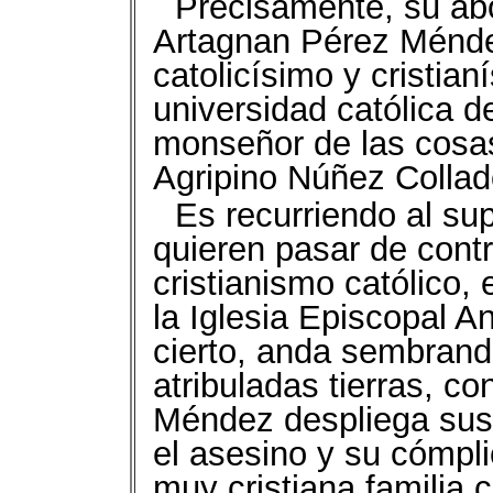
Precisamente, su abo
Artagnan Pérez Méndez
catolicísimo y cristia
universidad católica d
monseñor de las cosas
Agripino Núñez Collad
Es recurriendo al su
quieren pasar de cont
cristianismo católico,
la Iglesia Episcopal An
cierto, anda sembrand
atribuladas tierras, c
Méndez despliega sus
el asesino y su cómpli
muy cristiana familia 