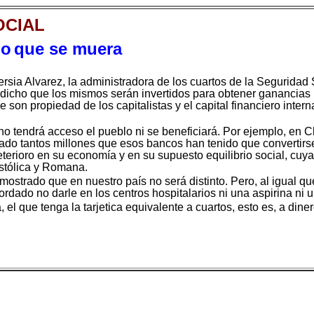
OCIAL
lo
que se muera
sia Alvarez, la administradora de los cuartos de la Seguridad 
icho que los mismos serán invertidos para obtener ganancias u
 son propiedad de los capitalistas y el capital financiero inte
 no tendrá acceso el pueblo ni se beneficiará. Por ejemplo, en C
o tantos millones que esos bancos han tenido que convertirse 
eterioro en su economía y en su supuesto equilibrio social, cuya
ostólica y Romana.
strado que en nuestro país no será distinto. Pero, al igual qu
dado no darle en los centros hospitalarios ni una aspirina ni 
, el que tenga la tarjetica equivalente a cuartos, esto es, a din