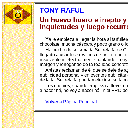
TONY RAFUL
Un huevo huero e inepto y 
inquietudes y luego recurr
Y
a le empieza a llegar la hora al farful
chocolate, mucha cáscara y poco grano o lo
Ha hecho de la llamada Secretaría de Cu
llegado a usar los servicios de un coronel 
insolvente intelectualmente hablando, Tony R
margen y renegando de la realidad concreta
Artistas reclaman de él que se deje de 
publicidad personal y en eventos publicitar
de la tal Secretaría puedan efectuar su labo
Los cuervos, cuando empieza a llover chi
a hacer ná, no voy a hacer ná" Y el PRD p
Volver a Página Principal