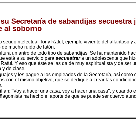
su Secretaría de sabandijas secuestra j
e al soborno
lero seudointelectual Tony Raful, ejemplo viviente del allantoso
 de mucho ruido de latón.
ltura un antro de todo tipo de sabandijas. Se ha mantenido ha
que está a su servicio para
secuestrar
a un adolescente que hizo
aful. Y eso que éste se las da de muy espiritualista y de ser un
 y de clase.
aguajes y les pague a los empleados de la Secretaría, así como
ios con el mismo objetivo, que se dedique a crear las condicion
r.
llan: "Voy a hacer una casa, voy a hacer una casa", y cuando es
eñagomista ha hecho el aporte de que se puede ser cuervo aun