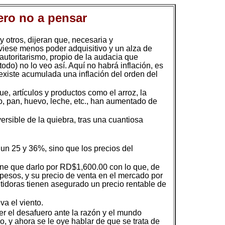
ero no a pensar
y otros, dijeran que, necesaria y
uviese menos poder adquisitivo y un alza de
 autoritarismo, propio de la audacia que
odo) no lo veo así. Aquí no habrá inflación, es
 existe acumulada una inflación del orden del
e, artículos y productos como el arroz, la
go, pan, huevo, leche, etc., han aumentado de
ersible de la quiebra, tras una cuantiosa
 un 25 y 36%, sino que los precios del
iene que darlo por RD$1,600.00 con lo que, de
pesos, y su precio de venta en el mercado por
tidoras tienen asegurado un precio rentable de
va el viento.
er el desafuero ante la razón y el mundo
o, y ahora se le oye hablar de que se trata de