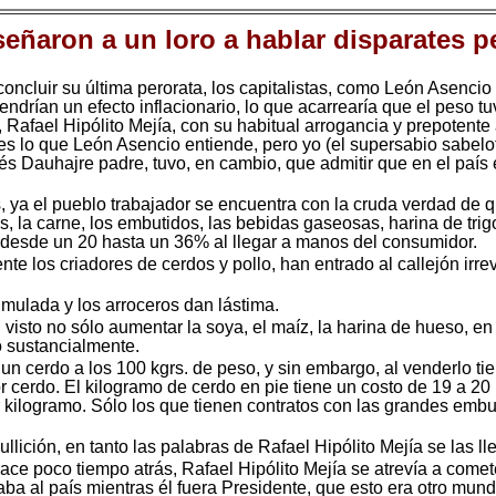
señaron a un loro a hablar disparates p
concluir su última perorata, los capitalistas, como León Asencio 
ndrían un efecto inflacionario, lo que acarrearía que el peso t
 Rafael Hipólito Mejía, con su habitual arrogancia y prepotente
 es lo que León Asencio entiende, pero yo (el supersabio sabelot
rés Dauhajre padre, tuvo, en cambio, que admitir que en el país
 ya el pueblo trabajador se encuentra con la cruda verdad de qu
es, la carne, los embutidos, las bebidas gaseosas, harina de tri
, desde un 20 hasta un 36% al llegar a manos del consumidor.
te los criadores de cerdos y pollo, han entrado al callejón irrev
umulada y los arroceros dan lástima.
 visto no sólo aumentar la soya, el maíz, la harina de hueso, en
o sustancialmente.
r un cerdo a los 100 kgrs. de peso, y sin embargo, al venderlo t
erdo. El kilogramo de cerdo en pie tiene un costo de 19 a 20 
r kilogramo. Sólo los que tienen contratos con las grandes embu
llición, en tanto las palabras de Rafael Hipólito Mejía se las lle
ace poco tiempo atrás, Rafael Hipólito Mejía se atrevía a comet
raba al país mientras él fuera Presidente, que esto era otro mund