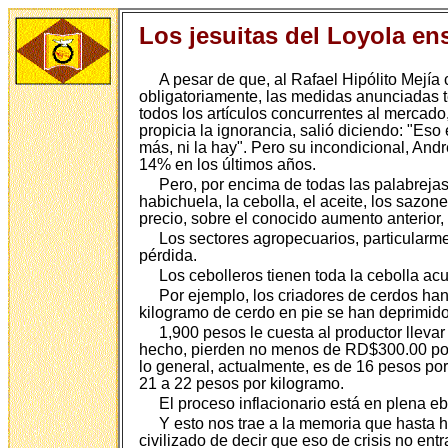
Los jesuitas del Loyola en
A pesar de que, al Rafael Hipólito Mejía 
obligatoriamente, las medidas anunciadas te
todos los artículos concurrentes al mercado,
propicia la ignorancia, salió diciendo: "Eso
más, ni la hay". Pero su incondicional, And
14% en los últimos años.
Pero, por encima de todas las palabrejas,
habichuela, la cebolla, el aceite, los sazon
precio, sobre el conocido aumento anterior
Los sectores agropecuarios, particularmen
pérdida.
Los cebolleros tienen toda la cebolla ac
Por ejemplo, los criadores de cerdos han
kilogramo de cerdo en pie se han deprimid
1,900 pesos le cuesta al productor lleva
hecho, pierden no menos de RD$300.00 por c
lo general, actualmente, es de 16 pesos po
21 a 22 pesos por kilogramo.
El proceso inflacionario está en plena ebu
Y esto nos trae a la memoria que hasta h
civilizado de decir que eso de crisis no ent