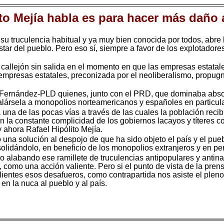
to Mejía habla es para hacer más daño 
 su truculencia habitual y ya muy bien conocida por todos, abre
tar del pueblo. Pero eso sí, siempre a favor de los explotadore
un callejón sin salida en el momento en que las empresas estata
s empresas estatales, preconizada por el neoliberalismo, propug
Fernández-PLD quienes, junto con el PRD, que dominaba absolu
alársela a monopolios norteamericanos y españoles en particula
 una de las pocas vías a través de las cuales la población recib
n la constante complicidad de los gobiernos lacayos y títeres 
ahora Rafael Hipólito Mejía.
 una solución al despojo de que ha sido objeto el país y el pue
idándolo, en beneficio de los monopolios extranjeros y en perj
do alabando ese ramillete de truculencias antipopulares y antin
o, como una acción valiente. Pero si el punto de vista de la pr
ientes esos desafueros, como contrapartida nos asiste el pleno
 en la nuca al pueblo y al país.