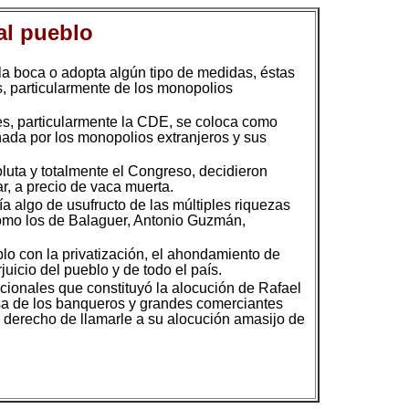
al pueblo
 la boca o adopta algún tipo de medidas, éstas
s, particularmente de los monopolios
les, particularmente la CDE, se coloca como
nada por los monopolios extranjeros y sus
ta y totalmente el Congreso, decidieron
r, a precio de vaca muerta.
ía algo de usufructo de las múltiples riquezas
como los de Balaguer, Antonio Guzmán,
blo con la privatización, el ahondamiento de
uicio del pueblo y de todo el país.
acionales que constituyó la alocución de Rafael
ensa de los banqueros y grandes comerciantes
 derecho de llamarle a su alocución amasijo de