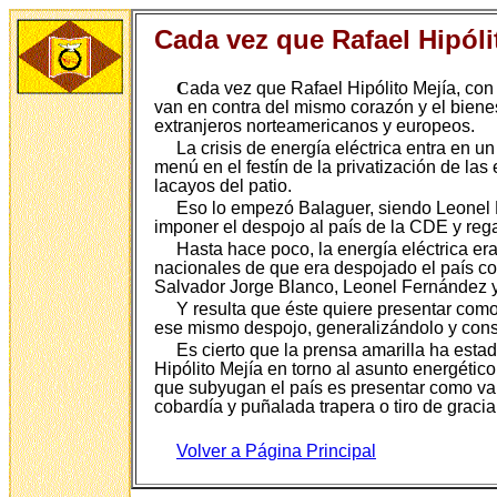
Cada vez que Rafael Hipóli
C
ada vez que Rafael Hipólito Mejía, con
van en contra del mismo corazón y el bienes
extranjeros norteamericanos y europeos.
La crisis de energía eléctrica entra en 
menú en el festín de la privatización de la
lacayos del patio.
Eso lo empezó Balaguer, siendo Leonel 
imponer el despojo al país de la CDE y reg
Hasta hace poco, la energía eléctrica era
nacionales de que era despojado el país co
Salvador Jorge Blanco, Leonel Fernández y 
Y resulta que éste quiere presentar como
ese mismo despojo, generalizándolo y consol
Es cierto que la prensa amarilla ha esta
Hipólito Mejía en torno al asunto energétic
que subyugan el país es presentar como val
cobardía y puñalada trapera o tiro de gracia
Volver a Página Principal