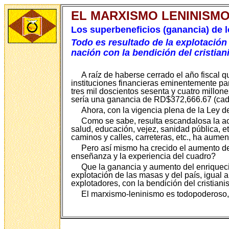
EL MARXISMO LENINISMO
Los superbeneficios (ganancia) de 
Todo es resultado de la explotación
nación con la bendición del cristia
A raíz de haberse cerrado el año fiscal qu
instituciones financieras eminentemente pa
tres mil doscientos sesenta y cuatro millon
sería una ganancia de RD$372,666.67 (cad
Ahora, con la vigencia plena de la Ley de
Como se sabe, resulta escandalosa la ace
salud, educación, vejez, sanidad pública, e
caminos y calles, carreteras, etc., ha aume
Pero así mismo ha crecido el aumento de
enseñanza y la experiencia del cuadro?
Que la ganancia y aumento del enriqueci
explotación de las masas y del país, igual 
explotadores, con la bendición del cristia
El marxismo-leninismo es todopoderoso, di