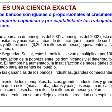
 ES UNA CIENCIA EXACTA
los bancos son iguales o proporcionales al crecimie
 imperio-capitalista y pre-capitalista de los trabaj
nismo
e abarcaría de principios del 2001 a principios del 2002 (esto es
rasitarias y usureras, acaban de declarar que el monto de sus 
es y 500 mil pesos (3,264.5 millones de pesos) equivalentes a 
a hora).
 Seguridad Social, estos beneficios se van a multiplicar por 100
ntuación de la pobreza entre los dominicanos y el deterioro tot
tc. El hambre ha aumentado, la insatisfacción de necesidades de
ntado para las gentes del pueblo.
 las ganancias de los bancos, industrias, grandes comerciante
miento de los monopolios, bancos, grandes industriales y gran
a lo que a éstos (masas trabajadoras y país) les esquilman, sac
nismo como cosecha en miles de millones de pesos y dólares.
ce Lenin, por ser un reflejo exacto de la realidad con espíritu c