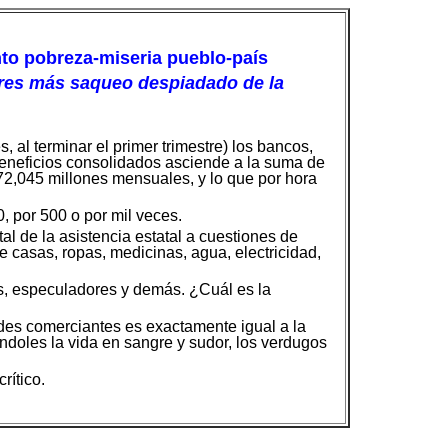
nto pobreza-miseria pueblo-país
adores más saqueo despiadado de la
, al terminar el primer trimestre) los bancos,
beneficios consolidados asciende a la suma de
272,045 millones mensuales, y lo que por hora
, por 500 o por mil veces.
al de la asistencia estatal a cuestiones de
 casas, ropas, medicinas, agua, electricidad,
s, especuladores y demás. ¿Cuál es la
des comerciantes es exactamente igual a la
ándoles la vida en sangre y sudor, los verdugos
rítico.