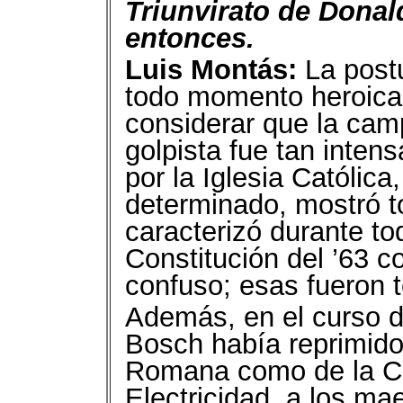
Triunvirato de Donal
entonces.
Luis Montás:
La postu
todo momento heroica
considerar que la cam
golpista fue tan inten
por la Iglesia Católi
determinado, mostró to
caracterizó durante tod
Constitución del ’63
confuso; esas fueron 
Además, en el curso 
Bosch había reprimido 
Romana como de la C
Electricidad, a los ma