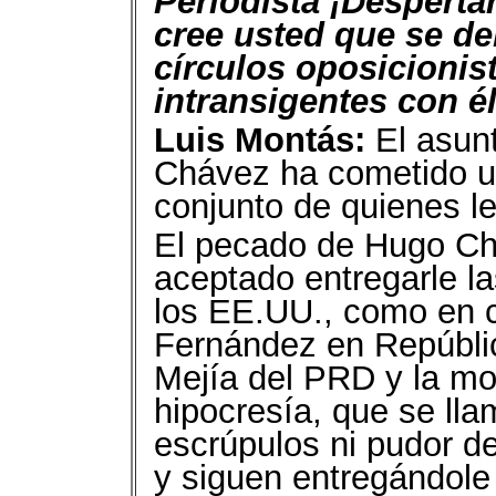
Periodista ¡Desperta
cree usted que se d
círculos oposicionis
intransigentes con é
Luis Montás:
El asunt
Chávez ha cometido u
conjunto de quienes l
El pecado de Hugo Ch
aceptado entregarle la
los EE.UU., como en 
Fernández en Repúblic
Mejía del PRD y la mo
hipocresía, que se ll
escrúpulos ni pudor d
y siguen entregándole 