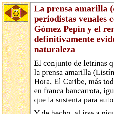
La prensa amarilla (
periodistas venales 
Gómez Pepín y el re
definitivamente evid
naturaleza
El conjunto de letrinas 
la prensa amarilla (Listí
Hora, El Caribe, más tod
en franca bancarrota, ig
que la sustenta para aut
Y de hecho, al irse a piq