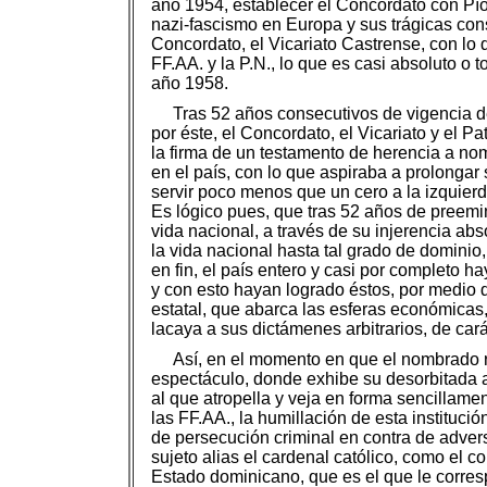
año 1954, establecer el Concordato con Pío X
nazi-fascismo en Europa y sus trágicas cons
Concordato, el Vicariato Castrense, con lo q
FF.AA. y la P.N., lo que es casi absoluto o
año 1958.
Tras 52 años consecutivos de vigencia de
por éste, el Concordato, el Vicariato y el P
la firma de un testamento de herencia a nom
en el país, con lo que aspiraba a prolongar
servir poco menos que un cero a la izquierda
Es lógico pues, que tras 52 años de preemin
vida nacional, a través de su injerencia abs
la vida nacional hasta tal grado de dominio,
en fin, el país entero y casi por completo h
y con esto hayan logrado éstos, por medio de
estatal, que abarca las esferas económicas, p
lacaya a sus dictámenes arbitrarios, de cará
Así, en el momento en que el nombrado r
espectáculo, donde exhibe su desorbitada ar
al que atropella y veja en forma sencillamen
las FF.AA., la humillación de esta instituci
de persecución criminal en contra de adversa
sujeto alias el cardenal católico, como el c
Estado dominicano, que es el que le corresp