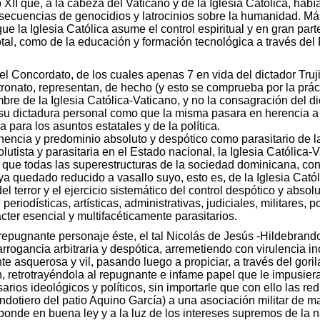
II que, a la cabeza del Vaticano y de la Iglesia Católica, había 
ecuencias de genocidios y latrocinios sobre la humanidad. Más t
ue la Iglesia Católica asume el control espiritual y en gran parte
 total, como de la educación y formación tecnológica a través d
l Concordato, de los cuales apenas 7 en vida del dictador Truji
atronato, representan, de hecho (y esto se comprueba por la práct
bre de la Iglesia Católica-Vaticano, y no la consagración del d
 su dictadura personal como que la misma pasara en herencia a s
 para los asuntos estatales y de la política.
encia y predominio absoluto y despótico como parasitario de la
olutista y parasitaria en el Estado nacional, la Iglesia Católi
 que todas las superestructuras de la sociedad dominicana, con s
aya quedado reducido a vasallo suyo, esto es, de la Iglesia Cató
l terror y el ejercicio sistemático del control despótico y abso
eriodísticas, artísticas, administrativas, judiciales, militares, p
cter esencial y multifacéticamente parasitarios.
epugnante personaje éste, el tal Nicolás de Jesús -Hildebrand
rogancia arbitraria y despótica, arremetiendo con virulencia i
te asquerosa y vil, pasando luego a propiciar, a través del gori
ón, retrotrayéndola al repugnante e infame papel que le impusiera
rios ideológicos y políticos, sin importarle que con ello las re
ondotiero del patio Aquino García) a una asociación militar de m
onde en buena ley y a la luz de los intereses supremos de la nac