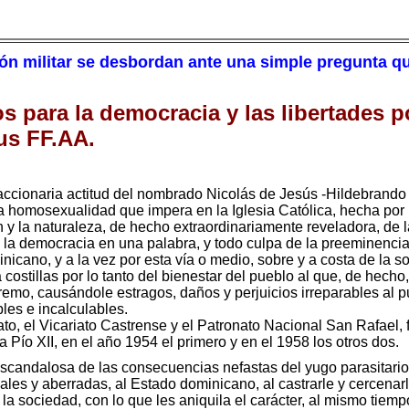
ión militar se desbordan ante una simple pregunta qu
s para la democracia y las libertades p
sus FF.AA.
ccionaria actitud del nombrado Nicolás de Jesús -Hildebrando 
 la homosexualidad que impera en la Iglesia Católica, hecha por
 y la naturaleza, de hecho extraordinariamente reveladora, de la
 la democracia en una palabra, y todo culpa de la preeminencia 
inicano, y a la vez por esta vía o medio, sobre y a costa de la
 a costillas por lo tanto del bienestar del pueblo al que, de hecho
tremo, causándole estragos, daños y perjuicios irreparables al p
les e incalculables.
to, el Vicariato Castrense y el Patronato Nacional San Rafael, fi
 Pío XII, en el año 1954 el primero y en el 1958 los otros dos.
scandalosa de las consecuencias nefastas del yugo parasitario 
ales y aberradas, al Estado dominicano, al castrarle y cercenar
 la sociedad, con lo que les aniquila el carácter, al mismo tiem