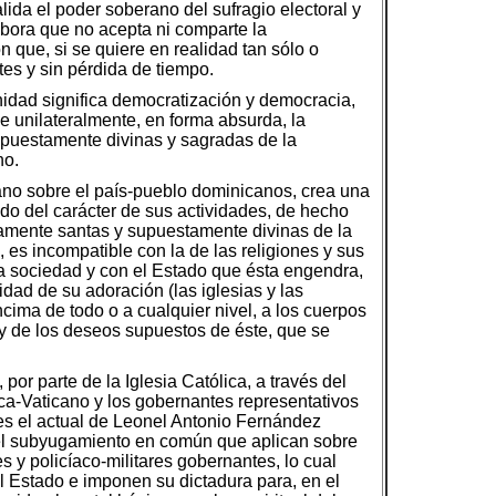
lida el poder soberano del sufragio electoral y
obora que no acepta ni comparte la
n que, si se quiere en realidad tan sólo o
es y sin pérdida de tiempo.
idad significa democratización y democracia,
 unilateralmente, en forma absurda, la
supuestamente divinas y sagradas de la
no.
icano sobre el país-pueblo dominicanos, crea una
ndo del carácter de sus actividades, de hecho
estamente santas y supuestamente divinas de la
, es incompatible con la de las religiones y sus
la sociedad y con el Estado que ésta engendra,
idad de su adoración (las iglesias y las
cima de todo o a cualquier nivel, a los cuerpos
 y de los deseos supuestos de éste, que se
por parte de la Iglesia Católica, a través del
ca-Vaticano y los gobernantes representativos
 es el actual de Leonel Antonio Fernández
 del subyugamiento en común que aplican sobre
es y policíaco-militares gobernantes, lo cual
 el Estado e imponen su dictadura para, en el