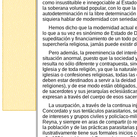
como insustituible e innegociable al Estado
la soberana voluntad popular, con lo que la
autodeterminación ni la libre determinación 
siquiera hablar de modernidad con seriedad
Hemos dicho que la modernidad actual es
lo que a su vez es sinónimo de Estado de 
supeditación y financiamiento de un todo po
superchería religiosa, jamás puede existir
Pero además, la preeminencia del interés 
situación anormal, puesto que la sociedad y
resulta no sólo diferente y contrapuesta, s
Iglesia y de toda religión, ya que la natura
iglesias o confesiones religiosas, todas l
deben estar destinados a servir a la deidad 
religiones), y de ese modo están obligados,
de sacerdotes y sus jerarquías eclesiástic
expresan a través del cuerpo de esos sacerd
La usurpación, a través de la continua inj
Concordato y sus tentáculos parasitarios, 
de intereses y grupos civiles y policíaco-m
Reyna, y siempre en aras de compartir (o r
la población y de las prácticas parasitarias 
ilustrativamente tiene sus formales inicios 