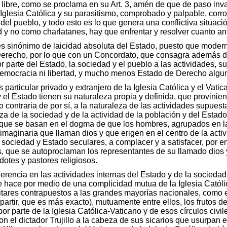
 libre, como se proclama en su Art. 3, amén de que de paso inva
 Iglesia Católica y su parasitismo, comprobado y palpable, corr
del pueblo, y todo esto es lo que genera una conflictiva situació
 y no como charlatanes, hay que enfrentar y resolver cuanto ant
 sinónimo de laicidad absoluta del Estado, puesto que modern
Derecho, por lo que con un Concordato, que consagra además de
r parte del Estado, la sociedad y el pueblo a las actividades, 
 democracia ni libertad, y mucho menos Estado de Derecho algu
particular privado y extranjero de la Iglesia Católica y el Vat
 el Estado tienen su naturaleza propia y definida, que provinie
ino contraria de por sí, a la naturaleza de las actividades supu
leza de la sociedad y de la actividad de la población y del Estado
as que se basan en el dogma de que los hombres, agrupados en 
imaginaria que llaman dios y que erigen en el centro de la activ
 sociedad y Estado seculares, a complacer y a satisfacer, por en
as, que se autoproclaman los representantes de su llamado dios
otes y pastores religiosos.
erencia en las actividades internas del Estado y de la sociedad, 
se hace por medio de una complicidad mutua de la Iglesia Católi
ilitares contrapuestos a las grandes mayorías nacionales, como
epartir, que es más exacto), mutuamente entre ellos, los frutos
por parte de la Iglesia Católica-Vaticano y de esos círculos civil
con el dictador Trujillo a la cabeza de sus sicarios que usurpan