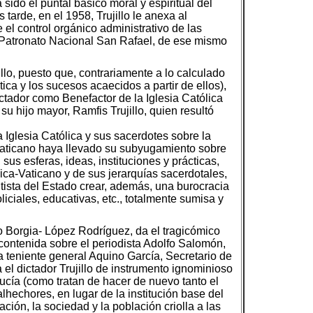
sido el puntal básico moral y espiritual del
arde, en el 1958, Trujillo le anexa al
 el control orgánico administrativo de las
el Patronato Nacional San Rafael, de ese mismo
llo, puesto que, contrariamente a lo calculado
ica y los sucesos acaecidos a partir de ellos),
ictador como Benefactor de la Iglesia Católica
u hijo mayor, Ramfis Trujillo, quien resultó
 Iglesia Católica y sus sacerdotes sobre la
ca-Vaticano haya llevado su subyugamiento sobre
us esferas, ideas, instituciones y prácticas,
lica-Vaticano y de sus jerarquías sacerdotales,
lutista del Estado crear, además, una burocracia
oliciales, educativas, etc., totalmente sumisa y
o Borgia- López Rodríguez, da el tragicómico
ncontenida sobre el periodista Adolfo Salomón,
la teniente general Aquino García, Secretario de
 el dictador Trujillo de instrumento ignominioso
ducía (como tratan de hacer de nuevo tanto el
alhechores, en lugar de la institución base del
ión, la sociedad y la población criolla a las