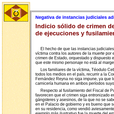
Negativa de instancias judiciales ad
Indicio sólido de crimen d
de ejecuciones y fusilamie
El hecho de que las instancias judiciale
víctima contra los autores de la muerte por 
crimen de Estado, orquestado y dispuesto 
que este mismo personaje no está al margen 
Los familiares de la víctima, Téodulo C
todos los medios en el país, recurrir a la 
Fernández Reyna no siga impune, ya que lo 
carnicería humana en ambos períodos suyos 
Respecto al fusilamiento del Fiscal de P
favorecen que el crimen siga entronizado 
gángsteres y asesinos, de la que no se sab
en el Palacio de gobierno y es bueno que s
en su residencia, como vendió aviesamente 
ejemplo más ilustrativo fue la muerte del 