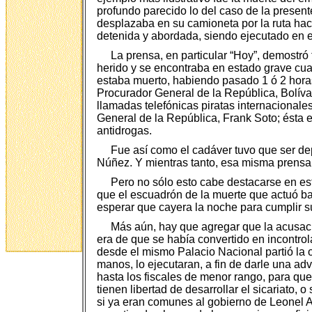
profundo parecido lo del caso de la present
desplazaba en su camioneta por la ruta haci
detenida y abordada, siendo ejecutado en el 
La prensa, en particular “Hoy”, demostró
herido y se encontraba en estado grave cua
estaba muerto, habiendo pasado 1 ó 2 horas
Procurador General de la República, Bolív
llamadas telefónicas piratas internacionale
General de la República, Frank Soto; ésta 
antidrogas.
Fue así como el cadáver tuvo que ser de
Núñez. Y mientras tanto, esa misma prensa 
Pero no sólo esto cabe destacarse en est
que el escuadrón de la muerte que actuó ba
esperar que cayera la noche para cumplir su 
Más aún, hay que agregar que la acusaci
era de que se había convertido en incontrol
desde el mismo Palacio Nacional partió la 
manos, lo ejecutaran, a fin de darle una a
hasta los fiscales de menor rango, para qu
tienen libertad de desarrollar el sicariato
si ya eran comunes al gobierno de Leonel A