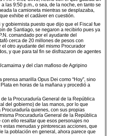
a las 9:50 p.m., o sea, de la noche, en tanto se
oqueada la camioneta mientras se desplazaba,
e que exhibe el cadáver en cuestión.
y gobiernista puesto que dijo que el Fiscal fue
ín de Santiago, se negaron a recibirlo pues ya
 P.N. comandado por el ayudante del
tafó cerca de 20 millones de pesos con
or el otro ayudante del mismo Procurador
s, y que para tal fin se disfrazaron de agentes
 Ucamaima y del clan mafioso de Agripino
la prensa amarilla Opus Dei como “Hoy”, sino
 Plata en horas de la mañana y procedió a
 de la Procuraduría General de la República
al del gobierno) de las manos, por lo que
a Procuraduría quienes, con sus propias
a misma Procuraduría General de la República
 con ello resaltar que esos personajes no
o en estas menudas y pintorescas acciones, que
e la población en general, ahora parece que