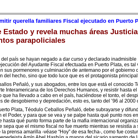
mitir querella familiares Fiscal ejecutado en Puerto P
e Estado y revela muchas áreas Justici
ntos parapoliciales
s del país se hayan negado a dar curso y declarado inadmisible l
ejecución del Ayudante Fiscal efectuada en Puerto Plata, es tal 
en sus pormenores y culminación de antemano por el gobierno 
del hecho, sino que todo luce que es el protagonista principal 
eballos Peñaló, y sus abogados, entre los que está el conocido
Corte Interamericana de los Derechos Humanos, y resistir hasta e
que ha llevado a cabo en el país, haciéndose el tonto, el desp
de desgobierno y depredación, esto es, tanto del ’96 al 2000 
uerto Plata, Téodulo Ceballos Peñaló, debe subrayarse y difundir
en el Poder, y para que se vea y se palpe hasta qué punto nos
e hasta qué punto forma parte de la mafia internacional organi
e sepa que el mismo fiscal no fue muerto mientras se resistía a
la prensa amarilla -véase “Hoy” de esa fecha-, como fue costu
emepedeista Amín Abel Hasbún a manos del sicario sargento de l