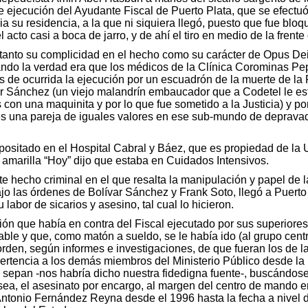
e ejecución del Ayudante Fiscal de Puerto Plata, que se efectuó 
a su residencia, a la que ni siquiera llegó, puesto que fue bl
acto casi a boca de jarro, y de ahí el tiro en medio de la frent
 tanto su complicidad en el hecho como su carácter de Opus Dei 
ndo la verdad era que los médicos de la Clínica Corominas Pep
 de ocurrida la ejecución por un escuadrón de la muerte de la
ar Sánchez (un viejo malandrín embaucador que a Codetel le es
s con una maquinita y por lo que fue sometido a la Justicia) y p
es una pareja de iguales valores en ese sub-mundo de depravado
positado en el Hospital Cabral y Báez, que es propiedad de la
amarilla “Hoy” dijo que estaba en Cuidados Intensivos.
e hecho criminal en el que resalta la manipulación y papel de 
jo las órdenes de Bolívar Sánchez y Frank Soto, llegó a Puerto
labor de sicarios y asesino, tal cual lo hicieron.
ón que había en contra del Fiscal ejecutado por sus superiores
able y que, como matón a sueldo, se le había ido (al grupo centr
orden, según informes e investigaciones, de que fueran los de l
dvertencia a los demás miembros del Ministerio Público desde l
e sepan -nos habría dicho nuestra fidedigna fuente-, buscándose
, o sea, el asesinato por encargo, al margen del centro de mand
ntonio Fernández Reyna desde el 1996 hasta la fecha a nivel d