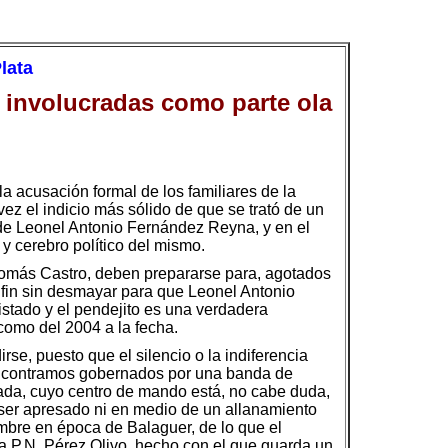
lata
a involucradas como parte ola
a acusación formal de los familiares de la
vez el indicio más sólido de que se trató de un
de Leonel Antonio Fernández Reyna, y en el
y cerebro político del mismo.
 Tomás Castro, deben prepararse para, agotados
l fin sin desmayar para que Leonel Antonio
istado y el pendejito es una verdadera
como del 2004 a la fecha.
se, puesto que el silencio o la indiferencia
 encontramos gobernados por una banda de
zada, cuyo centro de mando está, no cabe duda,
 ser apresado ni en medio de un allanamiento
mbre en época de Balaguer, de lo que el
a P.N. Pérez Olivo, hecho con el que guarda un