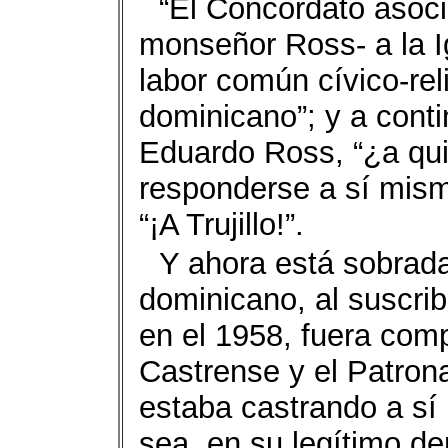
“El Concordato asoci
monseñor Ross- a la I
labor común cívico-rel
dominicano”; y a cont
Eduardo Ross, “¿a qui
responderse a sí mism
“¡A Trujillo!”.
Y ahora está sobrad
dominicano, al suscri
en el 1958, fuera com
Castrense y el Patron
estaba castrando a sí
sea, en su legítimo de